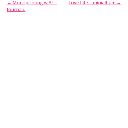
POST
←
Monoprinting w Art-
Love Life – minialbum
→
Journalu
NAVIGATION