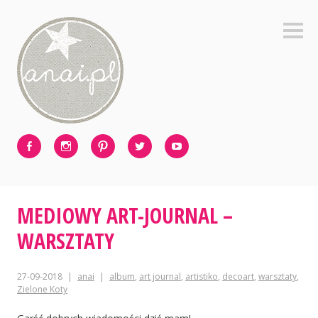
Skip
to
Sideb
content
Facebook
Instagram
Pinterest
Twitter
Youtube
MEDIOWY ART-JOURNAL –
WARSZTATY
27-09-2018
anai
album
,
art journal
,
artistiko
,
decoart
,
warsztaty
,
Zielone Koty