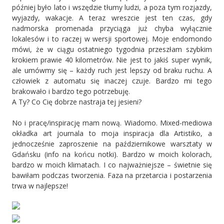
później było lato i wszędzie tłumy ludzi, a poza tym rozjazdy,
wyjazdy, wakacje. A teraz wreszcie jest ten czas, gdy
nadmorska promenada przyciąga już chyba wyłącznie
lokalesów i to raczej w wersji sportowej. Moje endomondo
mówi, że w ciągu ostatniego tygodnia przeszłam szybkim
krokiem prawie 40 kilometrów. Nie jest to jakiś super wynik,
ale umówmy się – każdy ruch jest lepszy od braku ruchu. A
człowiek z automatu się inaczej czuje. Bardzo mi tego
brakowało i bardzo tego potrzebuję.
A Ty? Co Cię dobrze nastraja tej jesieni?
No i pracę/inspirację mam nową. Wiadomo. Mixed-mediowa
okładka art journala to moja inspiracja dla Artistiko, a
jednocześnie zaproszenie na październikowe warsztaty w
Gdańsku (info na końcu notki). Bardzo w moich kolorach,
bardzo w moich klimatach. I co najważniejsze – świetnie się
bawiłam podczas tworzenia. Faza na przetarcia i postarzenia
trwa w najlepsze!