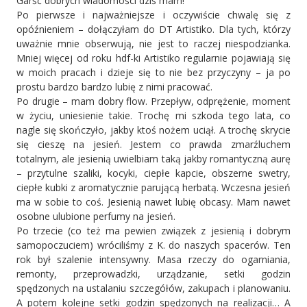
Garść dobrych wiadomości dziś mam!
Po pierwsze i najważniejsze i oczywiście chwalę się z
opóźnieniem – dołączyłam do DT Artistiko. Dla tych, którzy
uważnie mnie obserwują, nie jest to raczej niespodzianka.
Mniej więcej od roku hdf-ki Artistiko regularnie pojawiają się
w moich pracach i dzieje się to nie bez przyczyny – ja po
prostu bardzo bardzo lubię z nimi pracować.
Po drugie – mam dobry flow. Przepływ, odprężenie, moment
w życiu, uniesienie takie. Trochę mi szkoda tego lata, co
nagle się skończyło, jakby ktoś nożem uciął. A trochę skrycie
się cieszę na jesień. Jestem co prawda zmarźluchem
totalnym, ale jesienią uwielbiam taką jakby romantyczną aurę
– przytulne szaliki, kocyki, ciepłe kapcie, obszerne swetry,
ciepłe kubki z aromatycznie parującą herbatą. Wczesna jesień
ma w sobie to coś. Jesienią nawet lubię obcasy. Mam nawet
osobne ulubione perfumy na jesień.
Po trzecie (co też ma pewien związek z jesienią i dobrym
samopoczuciem) wróciliśmy z K. do naszych spacerów. Ten
rok był szalenie intensywny. Masa rzeczy do ogarniania,
remonty, przeprowadzki, urządzanie, setki godzin
spędzonych na ustalaniu szczegółów, zakupach i planowaniu.
A potem kolejne setki godzin spędzonych na realizacji… A