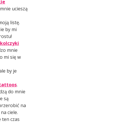
kie
 mnie ucieszą
oją listę.
ie by mi
rostu!
kolczyki
rdzo mnie
o mi się w
le by je
tattoos
.
odzą do mnie
e są
przerobić na
a ciele.
e ten czas