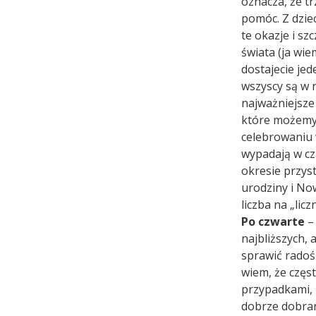
oznacza, że tr
pomóc. Z dzie
te okazje i sz
świata (ja wie
dostajecie jed
wszyscy są w 
najważniejsze 
które możemy 
celebrowaniu 
wypadają w cza
okresie przyst
urodziny i Now
liczba na „lic
Po czwarte
– 
najbliższych,
sprawić radoś
wiem, że częs
przypadkami, 
dobrze dobran