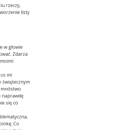
iu rzeczy,
worzenie listy
ie w głowie
bować. Zdarza
d moimi
 co mi
ie świątecznym
, mnóstwo
To naprawdę
ie się co
oblematyczna,
oinkę. Co