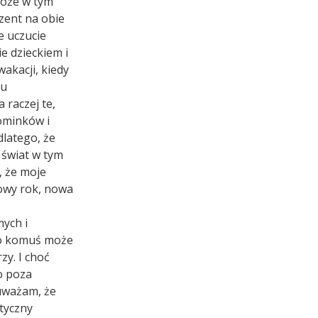
 może w tym
zent na obie
e uczucie
ie dzieckiem i
wakacji, kiedy
iu
 raczej te,
pominków i
dlatego, że
y świat w tym
, że moje
nowy rok, nowa
mych i
 co komuś może
zy. I choć
o poza
 uważam, że
tyczny