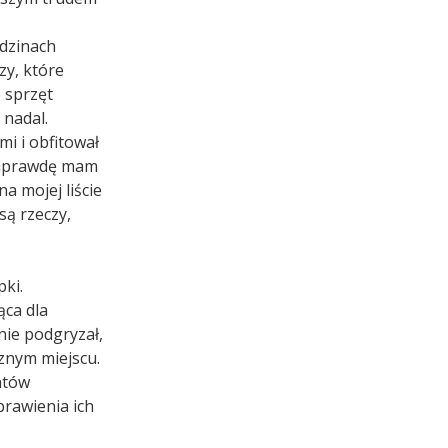
odzinach
zy, które
e sprzęt
 nadal.
i i obfitował
 naprawdę mam
a mojej liście
 są rzeczy,
ki.
ąca dla
nie podgryzał,
znym miejscu.
ntów
rawienia ich