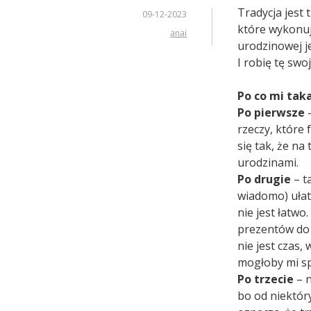
Tradycja jest 
09-12-2023
które wykonuję
anai
urodzinowej j
I robię tę swo
Po co mi tak
Po pierwsze
rzeczy, które
się tak, że na
urodzinami.
Po drugie
– ta
wiadomo) ułat
nie jest łatw
prezentów do 
nie jest czas,
mogłoby mi sp
Po trzecie
– n
bo od niektór