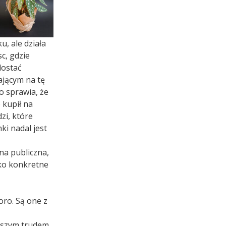
u, ale działa
c, gdzie
dostać
ającym na tę
o sprawia, że
 kupił na
dzi, które
i nadal jest
ona publiczna,
lko konkretne
oro. Są one z
ększym trudem