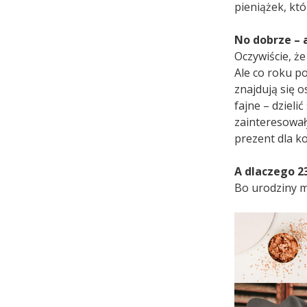
pieniążek, kt
No dobrze – 
Oczywiście, że 
Ale co roku po
znajdują się o
fajne – dzieli
zainteresował
prezent dla k
A dlaczego 2
Bo urodziny m