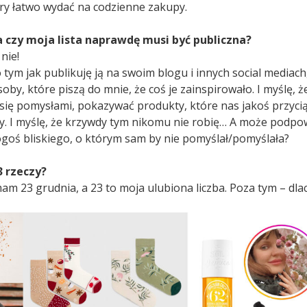
óry łatwo wydać na codzienne zakupy.
a czy moja lista naprawdę musi być publiczna?
nie!
 tym jak publikuję ją na swoim blogu i innych social mediac
soby, które piszą do mnie, że coś je zainspirowało. I myślę, 
ć się pomysłami, pokazywać produkty, które nas jakoś przyci
y. I myślę, że krzywdy tym nikomu nie robię… A może pod
ogoś bliskiego, o którym sam by nie pomyślał/pomyślała?
3 rzeczy?
am 23 grudnia, a 23 to moja ulubiona liczba. Poza tym – dl