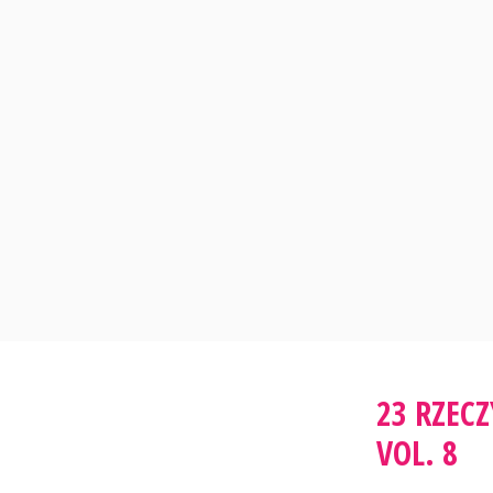
Skip
to
content
23 RZEC
VOL. 8