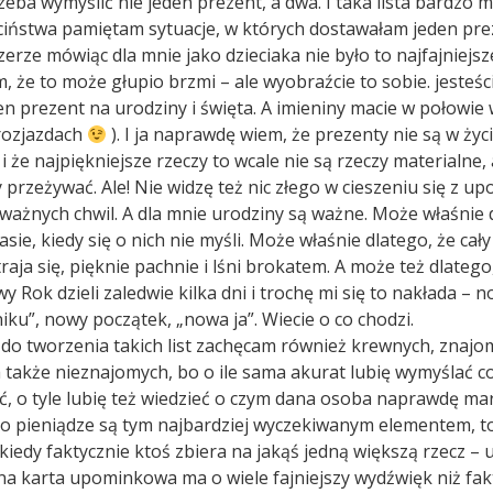
zeba wymyślić nie jeden prezent, a dwa. I taka lista bardzo
ciństwa pamiętam sytuacje, w których dostawałam jeden pre
czerze mówiąc dla mnie jako dzieciaka nie było to najfajniejsz
m, że to może głupio brzmi – ale wyobraźcie to sobie. jesteśc
en prezent na urodziny i święta. A imieniny macie w połowie 
rozjazdach
). I ja naprawdę wiem, że prezenty nie są w życ
i że najpiękniejsze rzeczy to wcale nie są rzeczy materialne, a
przeżywać. Ale! Nie widzę też nic złego w cieszeniu się z u
ważnych chwil. A dla mnie urodziny są ważne. Może właśnie 
sie, kiedy się o nich nie myśli. Może właśnie dlatego, że cał
raja się, pięknie pachnie i lśni brokatem. A może też dlatego
y Rok dzieli zaledwie kilka dni i trochę mi się to nakłada – 
zniku”, nowy początek, „nowa ja”. Wiecie o co chodzi.
do tworzenia takich list zachęcam również krewnych, znajo
 a także nieznajomych, bo o ile sama akurat lubię wymyślać
ć, o tyle lubię też wiedzieć o czym dana osoba naprawdę mar
to pieniądze są tym najbardziej wyczekiwanym elementem, t
kiedy faktycznie ktoś zbiera na jakąś jedną większą rzecz –
a karta upominkowa ma o wiele fajniejszy wydźwięk niż fak