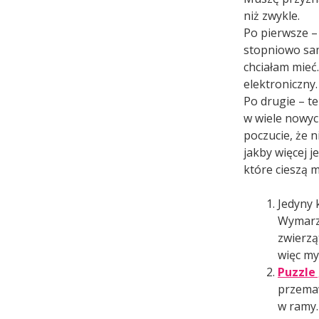
niż zwykle.
Po pierwsze –
stopniowo sam
chciałam mieć.
elektroniczny.
Po drugie – t
w wiele nowyc
poczucie, że n
jakby więcej je
które cieszą 
Jedyny 
Wymarzy
zwierzą
więc my
Puzzle
przemaw
w ramy.