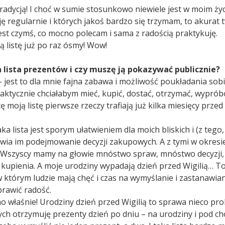
tradycją! I choć w sumie stosunkowo niewiele jest w moim życ
 regularnie i których jakoś bardzo się trzymam, to akurat t
est czymś, co mocno polecam i sama z radością praktykuję.
ją listę już po raz ósmy! Wow!
a lista prezentów i czy muszę ją pokazywać publicznie?
– jest to dla mnie fajna zabawa i możliwość poukładania sob
 faktycznie chciałabym mieć, kupić, dostać, otrzymać, wypró
 tę moją listę pierwsze rzeczy trafiają już kilka miesięcy prze
ka lista jest sporym ułatwieniem dla moich bliskich i (z tego,
wia im podejmowanie decyzji zakupowych. A z tymi w okres
o. Wszyscy mamy na głowie mnóstwo spraw, mnóstwo decyzji
kupienia. A moje urodziny wypadają dzień przed Wigilią… 
 w którym ludzie mają chęć i czas na wymyślanie i zastanawian
rawić radość.
o właśnie! Urodziny dzień przed Wigilią to sprawa nieco pr
ych otrzymuję prezenty dzień po dniu – na urodziny i pod ch