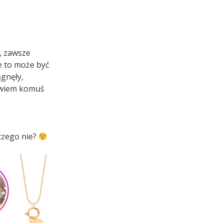
h, zawsze
że to może być
ągnęły,
powiem komuś
aczego nie?