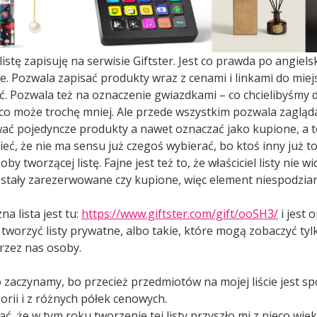
istę zapisuję na serwisie Giftster. Jest co prawda po angielsk
ie. Pozwala zapisać produkty wraz z cenami i linkami do miejs
ć. Pozwala też na oznaczenie gwiazdkami – co chcielibyśmy 
a co może trochę mniej. Ale przede wszystkim pozwala zagląd
wać pojedyncze produkty a nawet oznaczać jako kupione, a t
ieć, że nie ma sensu już czegoś wybierać, bo ktoś inny już to
by tworzącej listę. Fajne jest też to, że właściciel listy nie wi
stały zarezerwowane czy kupione, więc element niespodziank
a lista jest tu:
https://www.giftster.com/gift/ooSH3/
i jest 
 tworzyć listy prywatne, albo takie, które mogą zobaczyć ty
rzez nas osoby.
 zaczynamy, bo przecież przedmiotów na mojej liście jest sp
orii i z różnych półek cenowych.
ć, że w tym roku tworzenie tej listy przyszło mi z nieco wi