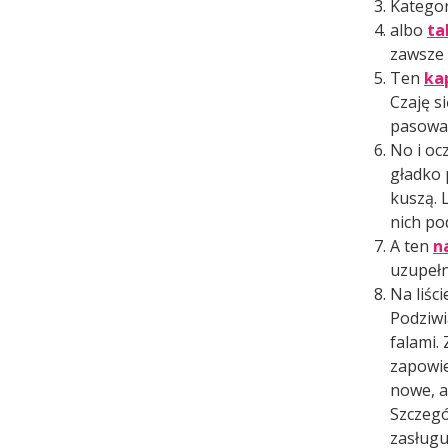
Kategor
albo
ta
zawsze 
Ten
ka
Czaję s
pasował
No i ocz
gładko 
kuszą. 
nich po
A ten
n
uzupełn
Na liśc
Podziwi
falami.
zapowie
nowe, a
Szczegó
zasługu