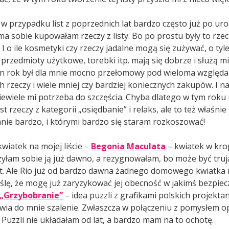
 w przypadku list z poprzednich lat bardzo często już po ur
a sobie kupowałam rzeczy z listy. Bo po prostu były to rzec
 I o ile kosmetyki czy rzeczy jadalne mogą się zużywać, o tyl
 przedmioty użytkowe, torebki itp. mają się dobrze i służą mi
en rok był dla mnie mocno przełomowy pod wieloma względam
h rzeczy i wiele mniej czy bardziej koniecznych zakupów. I
iewiele mi potrzeba do szczęścia. Chyba dlatego w tym roku n
st rzeczy z kategorii „osiędbanie” i relaks, ale to też właśnie
mnie bardzo, i którymi bardzo się staram rozkoszować!
kwiatek na mojej liście –
Begonia Maculata
– kwiatek w krop
łam sobie ją już dawno, a rezygnowałam, bo może być truj
t. Ale Rio już od bardzo dawna żadnego domowego kwiatka 
ślę, że mogę już zaryzykować jej obecność w jakimś bezpiec
 „Grzybobranie”
– idea puzzli z grafikami polskich projekta
ia do mnie szalenie. Zwłaszcza w połączeniu z pomysłem op
 Puzzli nie układałam od lat, a bardzo mam na to ochotę.