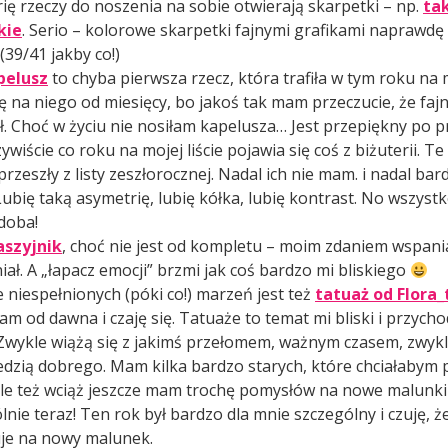
ię rzeczy do noszenia na sobie otwierają skarpetki – np.
ta
kie
. Serio – kolorowe skarpetki fajnymi grafikami naprawdę
(39/41 jakby co!)
pelusz
to chyba pierwsza rzecz, która trafiła w tym roku na m
ię na niego od miesięcy, bo jakoś tak mam przeczucie, że fajn
. Choć w życiu nie nosiłam kapelusza… Jest przepiękny po p
ywiście co roku na mojej liście pojawia się coś z biżuterii. Te
przeszły z listy zeszłorocznej. Nadal ich nie mam. i nadal ba
Lubię taką asymetrię, lubię kółka, lubię kontrast. No wszystk
doba!
aszyjnik
, choć nie jest od kompletu – moim zdaniem wspania
iał. A „łapacz emocji” brzmi jak coś bardzo mi bliskiego
ie niespełnionych (póki co!) marzeń jest też
tatuaż od Flora_
am od dawna i czaję się. Tatuaże to temat mi bliski i przych
 Zwykle wiążą się z jakimś przełomem, ważnym czasem, zwykl
dzią dobrego. Mam kilka bardzo starych, które chciałabym 
le też wciąż jeszcze mam trochę pomysłów na nowe malunki n
lnie teraz! Ten rok był bardzo dla mnie szczególny i czuję, ż
je na nowy malunek.