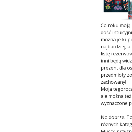
Co roku moją l
dość intuicyjn
można je kupi
najbardziej, 
listę rezerwo
inni będą widz
prezent dla oso
przedmioty zo
zachowany!
Moja tegoroczn
ale można też
wyznaczone p
No dobrze. To
różnych kateg
Muszę przyzna