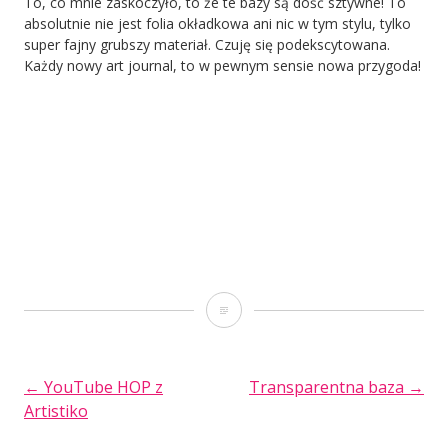
To, co mnie zaskoczyło, to że te bazy są dość sztywne! To
absolutnie nie jest folia okładkowa ani nic w tym stylu, tylko
super fajny grubszy materiał. Czuję się podekscytowana.
Każdy nowy art journal, to w pewnym sensie nowa przygoda!
Nowy
art
journal
POST
←
YouTube HOP z
Transparentna baza
→
Artistiko