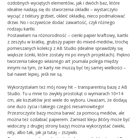
ozdobnych wyciętych elementów, jak i dwóch baz, które
idealnie nadają się do stworzenia okładki – wystarczyło
wyciąć z tektury grzbiet, okleić okładkę, nieco podmalować
drzwi. No i oczywiście dodać zawartość, czyli różnego
rodzaju kartki.
Postawiłam na różnorodność – cienki papier kraftowy, kartki
z zeszytu w kratkę, grubszy papier do mixed-mediów, trochę
pomieszanych kolekcji z AB Studio (idealnie sprawdziły się
większe ścinki, które zostały mi po innych projektach). Piękno
tworzenia takiego własnego art journala polega między
innymi na tym, że karty nie muszą być tej samej wielkości –
ba! nawet lepiej, jeśli nie są.
Wykorzystałam też mój nowy hit – transparentną bazę z AB
Studio. Tu u mnie to zwykły prostokąt o wymiarach 10×14
cm, ale kształtów jest wiele do wyboru. Uważam, że dodają
one dużo życia i takiego czegoś niesamowitego!
Przezroczyste bazy można barwić za pomocą mediów, ale
można też ozdabiać papierem. Zamiast kleju (który może być
widoczny z drugiej strony bazy) można wykorzystać ćwieki,
nity, albo tak, jak ja tutaj – zszywki.