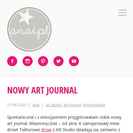
Skip
to
Sideb
content
Facebook
Instagram
Pinterest
Twitter
Youtube
NOWY ART JOURNAL
27-06-2020
anai
ab studio
,
art journal
,
mixed-media
Spontanicznie i z entuzjazmem przygotowałam sobie nowy
art journal. Własnoręcznie – od zera. A zainspirowały mnie
drzwi! Tekturowe
drzwi
z AB Studio składają się zarówno z