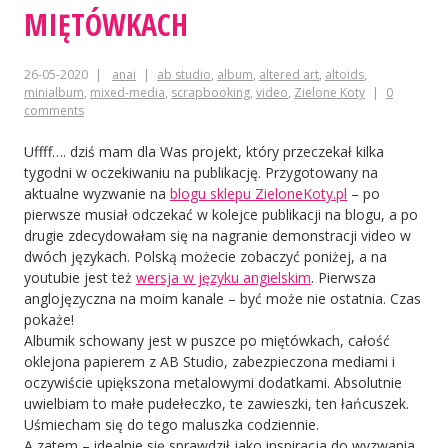
MIĘTÓWKACH
26-05-2020
anai
ab studio
,
album
,
altered art
,
altoids
,
minialbum
,
mixed-media
,
scrapbooking
,
video
,
Zielone Koty
0
comments
Uffff…. dziś mam dla Was projekt, który przeczekał kilka
tygodni w oczekiwaniu na publikację. Przygotowany na
aktualne wyzwanie na
blogu sklepu ZieloneKoty.pl
– po
pierwsze musiał odczekać w kolejce publikacji na blogu, a po
drugie zdecydowałam się na nagranie demonstracji video w
dwóch językach. Polską możecie zobaczyć poniżej, a na
youtubie jest też
wersja w języku angielskim
. Pierwsza
anglojęzyczna na moim kanale – być może nie ostatnia. Czas
pokaże!
Albumik schowany jest w puszce po miętówkach, całość
oklejona papierem z AB Studio, zabezpieczona mediami i
oczywiście upiększona metalowymi dodatkami. Absolutnie
uwielbiam to małe pudełeczko, te zawieszki, ten łańcuszek.
Uśmiecham się do tego maluszka codziennie.
A zatem – idealnie się sprawdził jako inspiracja do wyzwania,