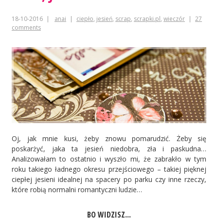
18-10-2016
anai
ciepło
,
jesień
,
scrap
,
scrapki.pl
,
wieczór
27
comments
Oj, jak mnie kusi, żeby znowu pomarudzić. Żeby się
poskarżyć, jaka ta jesień niedobra, zła i paskudna…
Analizowałam to ostatnio i wyszło mi, że zabrakło w tym
roku takiego ładnego okresu przejściowego – takiej pięknej
ciepłej jesieni idealnej na spacery po parku czy inne rzeczy,
które robią normalni romantyczni ludzie…
BO WIDZISZ...