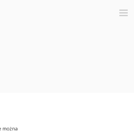
Sideb
ie można