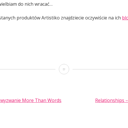
ielbiam do nich wracać…
stanych produktów Artistiko znajdziecie oczywiście na ich
bl
Zardzewiały
domek
– wyzwanie More Than Words
Relationships –
TION