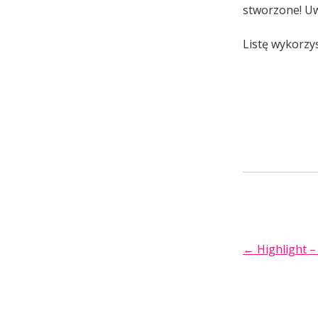
stworzone! Uw
Listę wykorzy
POST
←
Highlight 
NAVIGA