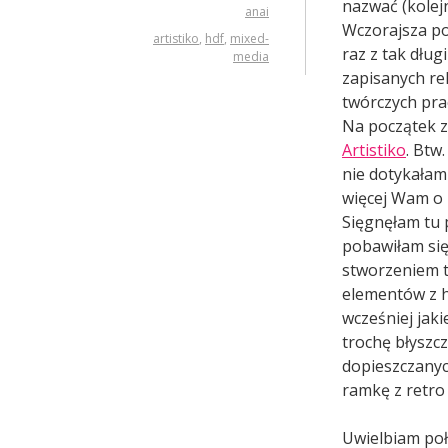
nazwać (kolejn
anai
Wczorajsza po
artistiko
,
hdf
,
mixed-
raz z tak dług
media
zapisanych re
twórczych pra
Na początek z
Artistiko
. Btw.
nie dotykałam 
więcej Wam o 
Sięgnęłam tu 
pobawiłam się
stworzeniem t
elementów z h
wcześniej jak
trochę błyszc
dopieszczanyc
ramkę z retro 
Uwielbiam połą