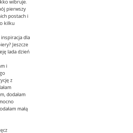
ekko wibruje.
mój pierwszy
ich postach i
o kilku
inspiracja dla
iery? Jeszcze
eję lada dzień
m i
ego
ycję z
dałam
am, dodałam
i mocno
 dodałam małą
ręcz