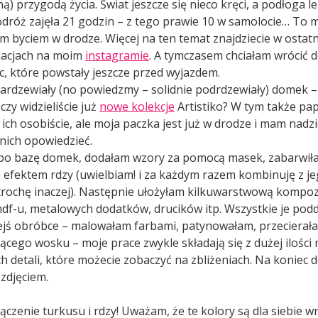
ą) przygodą życia. Świat jeszcze się nieco kręci, a podłoga l
dróż zajęła 21 godzin – z tego prawie 10 w samolocie… To 
im byciem w drodze. Więcej na ten temat znajdziecie w ostatn
lacjach na moim
instagramie
. A tymczasem chciałam wrócić d
c, które powstały jeszcze przed wyjazdem.
ardzewiały (no powiedzmy – solidnie podrdzewiały) domek – 
 czy widzieliście już
nowe kolekcje
Artistiko? W tym także pap
ich osobiście, ale moja paczka jest już w drodze i mam nadzi
nich opowiedzieć.
po bazę domek, dodałam wzory za pomocą masek, zabarwiła
 efektem rdzy (uwielbiam! i za każdym razem kombinuję z j
rochę inaczej). Następnie ułożyłam kilkuwarstwową kompoz
df-u, metalowych dodatków, drucików itp. Wszystkie je pod
iejś obróbce – malowałam farbami, patynowałam, przecierał
zącego wosku – moje prace zwykle składają się z dużej ilośc
h detali, które możecie zobaczyć na zbliżeniach. Na koniec
zdjęciem.
czenie turkusu i rdzy! Uważam, że te kolory są dla siebie w