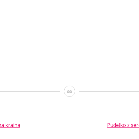
Obrazek
a kraina
Pudełko z se