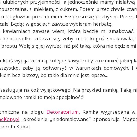
 ulubionych przyjemności, a jednocześnie mamy niełatwą r
ozpuszczalna, z mlekiem, z cukrem. Potem przez chwilę czar
lku lat głównie poza domem. Ekspresu się pozbyłam. Przez 
 wcale. Będąc w gościach zawsze wybieram herbatę.
 kawiarniach zawsze wiem, która będzie mi smakować
lenie rzadko zdarza się, żeby mi u kogoś smakowała, 
prostu. Wolę się jej wyrzec, niż pić taką, która nie będzie 
 ktoś wypija ze mną kolejne kawy, żeby zrozumieć jakiej 
szystko, żeby ją odtworzyć w warunkach domowych. I
iem bez laktozy, bo takie dla mnie jest lepsze…
zasługuje na coś wyjątkowego. Na przykład ramkę. Taką 
malowane ramki to moja specjalność!
echniczne na blogu
Decoratorium
, Ramka wygrzebana w 
neKoty.pl
, określenie „niedomalowane” sponsoruje Magda
ie robi Kuba]