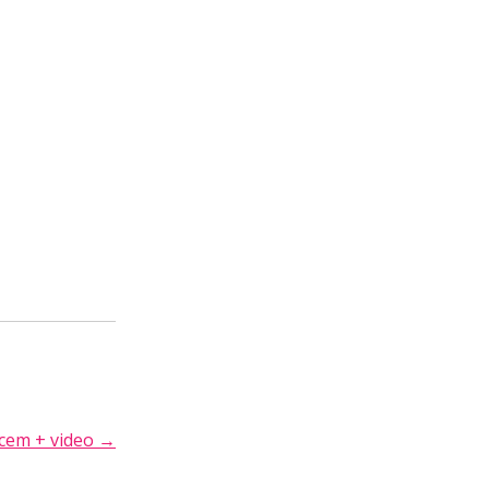
rcem + video
→