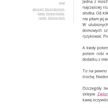
Jedna z moich
anai
najczęściej r
decoart
,
Decoratorium
,
słodka. Od ki
kawa
,
mixed-media
,
ramki
,
Zielone Koty
nie piłam jej
W ulubionych
domowych sza
ryzykować. Po 
A kiedy potem
potem robi w
dodatku z mlek
To na pewno 
trochę. Niedo
[Szczegóły t
sklepie
Zielo
kawę oczywiśc