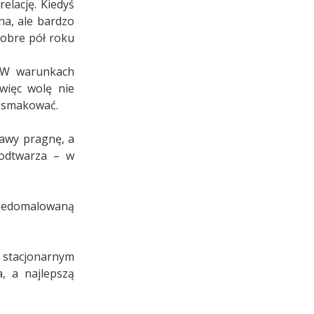
elację. Kiedyś
na, ale bardzo
dobre pół roku
. W warunkach
więc wolę nie
mi smakować.
kawy pragnę, a
 odtwarza – w
niedomalowaną
stacjonarnym
, a najlepszą