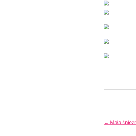
POST
←
Mała śnieżn