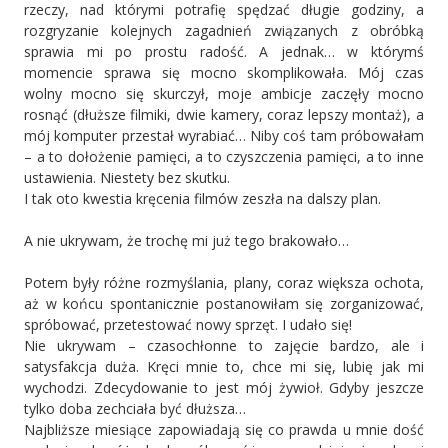
rzeczy, nad którymi potrafię spędzać długie godziny, a
rozgryzanie kolejnych zagadnień związanych z obróbką
sprawia mi po prostu radość. A jednak… w którymś
momencie sprawa się mocno skomplikowała. Mój czas
wolny mocno się skurczył, moje ambicje zaczęły mocno
rosnąć (dłuższe filmiki, dwie kamery, coraz lepszy montaż), a
mój komputer przestał wyrabiać… Niby coś tam próbowałam
– a to dołożenie pamięci, a to czyszczenia pamięci, a to inne
ustawienia. Niestety bez skutku.
I tak oto kwestia kręcenia filmów zeszła na dalszy plan.
A nie ukrywam, że trochę mi już tego brakowało…
Potem były różne rozmyślania, plany, coraz większa ochota,
aż w końcu spontanicznie postanowiłam się zorganizować,
spróbować, przetestować nowy sprzęt. I udało się!
Nie ukrywam – czasochłonne to zajęcie bardzo, ale i
satysfakcja duża. Kręci mnie to, chce mi się, lubię jak mi
wychodzi. Zdecydowanie to jest mój żywioł. Gdyby jeszcze
tylko doba zechciała być dłuższa…
Najbliższe miesiące zapowiadają się co prawda u mnie dość