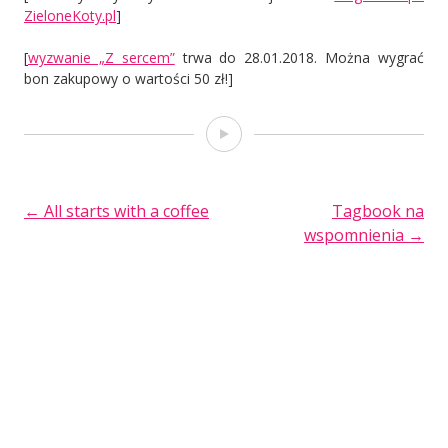
ZieloneKoty.pl
]
[
wyzwanie „Z sercem”
trwa do 28.01.2018. Można wygrać
bon zakupowy o wartości 50 zł!]
Film
POST
←
All starts with a coffee
Tagbook na
wspomnienia
→
NAVIGATION