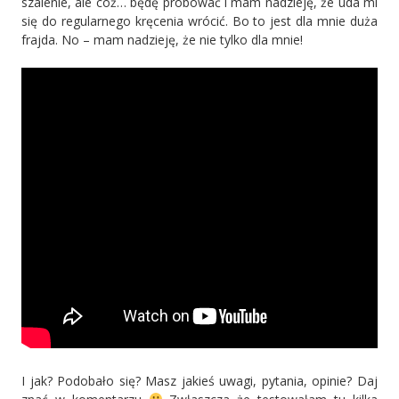
szalenie, ale cóż… będę próbować i mam nadzieję, że uda mi
się do regularnego kręcenia wrócić. Bo to jest dla mnie duża
frajda. No – mam nadzieję, że nie tylko dla mnie!
I jak? Podobało się? Masz jakieś uwagi, pytania, opinie? Daj