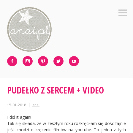
Skip
to
Sideb
content
Facebook
Instagram
Pinterest
Twitter
Youtube
PUDEŁKO Z SERCEM + VIDEO
15-01-2018
anai
I did it again!
Tak się składa, że w zeszłym roku rozkręciłam się dość fajnie
jeśli chodzi o kręcenie filmów na youtube. To jedna z tych