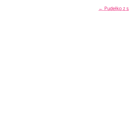
POST
←
Pudełko z s
NAVIGA