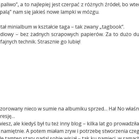
aliwo”, a to najlepiej jest czerpać z różnych źródeł, bo wte
apalą” nam się jakieś nowe lampki w mózgu.
tał minialbum w kształcie taga – tak zwany „tagbook”.
ediowy – bez żadnych scrapowych papierów. Za to dużo du
ajnych technik. Strasznie go lubię!
zorowany nieco w sumie na albumiku sprzed… Ha! No właśni
resję…
iesz, ale kiedyś był tu też inny blog – kilka lat go prowadził
i namiętnie. A potem miałam zryw i potrzebę stworzenia cze
le tamten stary nadal sobie wisiał – tak ku pamięci, w ramac