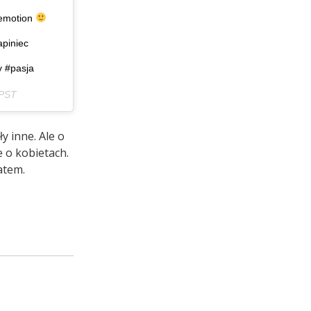
 emotion
apiniec
y #pasja
 PST
y inne. Ale o
 o kobietach.
atem.