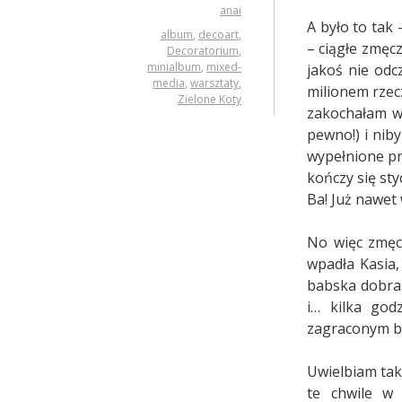
anai
A było to tak
album
,
decoart
,
– ciągłe zmęcz
Decoratorium
,
minialbum
,
mixed-
jakoś nie odc
media
,
warsztaty
,
milionem rzecz
Zielone Koty
zakochałam w
pewno!) i nib
wypełnione pr
kończy się st
Ba! Już nawet
No więc zmęcz
wpadła Kasia,
babska dobra 
i… kilka god
zagraconym b
Uwielbiam tak
te chwile w