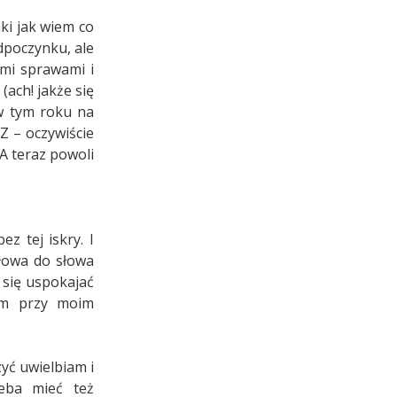
ki jak wiem co
odpoczynku, ale
ymi sprawami i
(ach! jakże się
w tym roku na
Z – oczywiście
A teraz powoli
z tej iskry. I
słowa do słowa
 się uspokajać
łam przy moim
yć uwielbiam i
eba mieć też