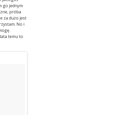
am go jednym
czne, próba
e za dużo jest
rzystam. No i
mogę.
lata temu to