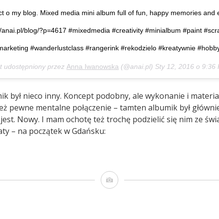
t o my blog. Mixed media mini album full of fun, happy memories and
//anai.pl/blog/?p=4617 #mixedmedia #creativity #minialbum #paint #scr
arketing #wanderlustclass #rangerink #rekodzielo #kreatywnie #hobb
t udostępniony przez
Anna Iwanowska
(@anai.pl)
Sty 12, 2016 o 9:36
k był nieco inny. Koncept podobny, ale wykonanie i materiał
 też pewne mentalne połączenie – tamten albumik był głównie
 jest. Nowy. I mam ochotę też trochę podzielić się nim ze świ
ty – na początek w Gdańsku:
Obrazek