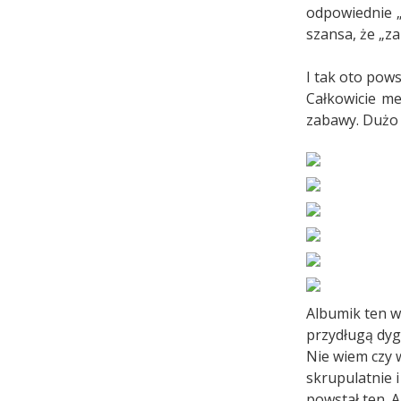
odpowiednie „p
szansa, że „z
I tak oto pows
Całkowicie m
zabawy. Dużo f
Albumik ten w
przydługą dyg
Nie wiem czy w
skrupulatnie 
powstał ten. A