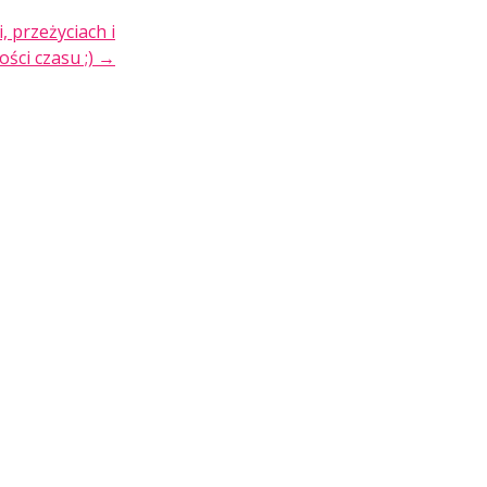
, przeżyciach i
ści czasu ;)
→