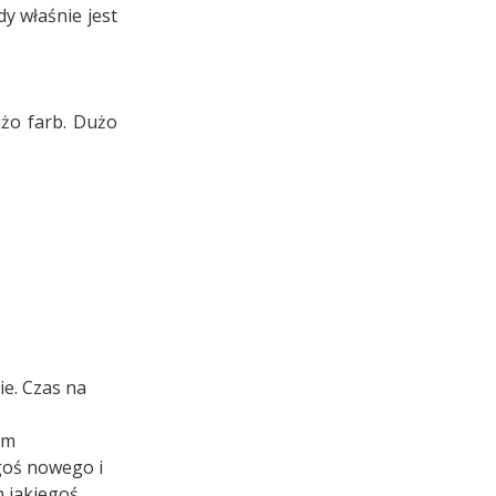
dy właśnie jest
żo farb. Dużo
e. Czas na
am
goś nowego i
h jakiegoś