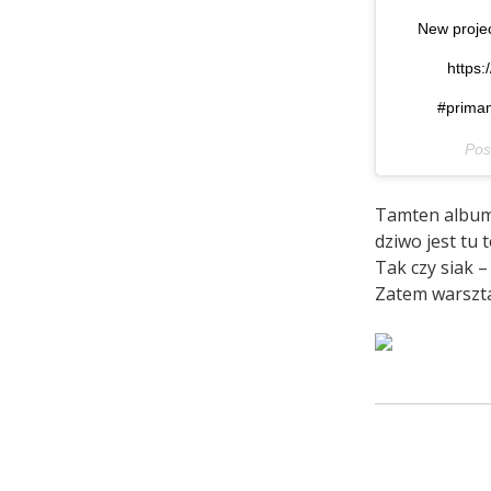
New projec
https:
#primam
Pos
Tamten albumi
dziwo jest tu
Tak czy siak –
Zatem warszta