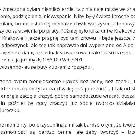
 – zmęczona byłam niemiłosiernie, ta zima daje mi się we zna
enie, podziębienie, niewyspanie. Niby były święta i trochę 
zułam, bo do ostatniej niemalże chwili walczyłam z firmow
y do załatwienia po pracy. Później było kilka dni w Krakowie 
 Krakowie i jakże pragnę być tam znowu. I będę jeszcze 
y odpoczynek, ale też tak naprawdę dni wypełnione od A do 
zyjemnościami, ale jednak stosunkowo mało czasu na sen… 
yczeń, a ja już myślę OBY DO WIOSNY!
 wiosenno-letnie buty kupiłam z rozpędu…
ona byłam niemiłosiernie i jakoś bez weny, bez zapału, be
 która miała mi tylko na chwilkę coś podrzucić… I tak od 
energia zaczęła krążyć, dobre samopoczucie wracać, dusza
zin później (w nocy znaczy!) już sobie twórczo działa
iureczku.
ie momenty, bo przypominają mi tak bardzo o tym, że tworz
 samotności są bardzo cenne, ale żeby tworzyć – trz