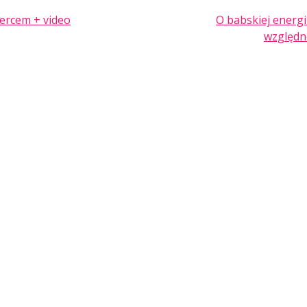
ercem + video
O babskiej energii
względno
TION