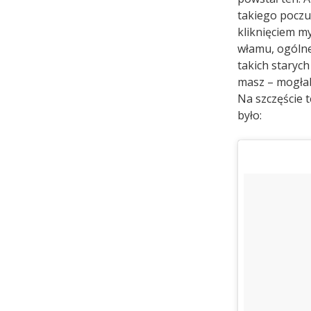
takiego poczu
kliknięciem my
włamu, ogólne 
takich starych
masz – mogłab
Na szczęście 
było: