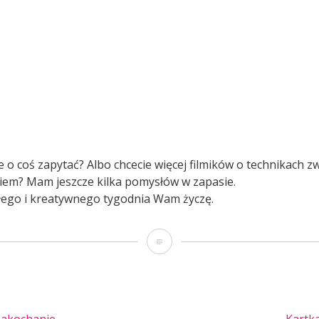
 o coś zapytać? Albo chcecie więcej filmików o technikach z
em? Mam jeszcze kilka pomysłów w zapasie.
iłego i kreatywnego tygodnia Wam życzę.
anai
lubi
gadać
#8