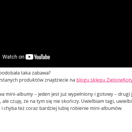
 podobała taka zabawa?
ystanych produktów znajdziecie na
blogu sklepu ZieloneKoty
a mini-albumy – jeden jest już wypełniony i gotowy – drugi 
, ale czuję, że na tym się nie skończy. Uwielbiam tagi, uwie
i chyba też coraz bardziej lubię robienie mini-albumów.