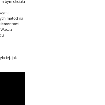
em bym chciała
owymi –
nych metod na
 elementami
t Wasza
ńcu
bciej, jak