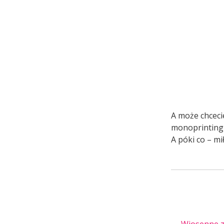
A może chcecie
monoprintingi
A póki co – m