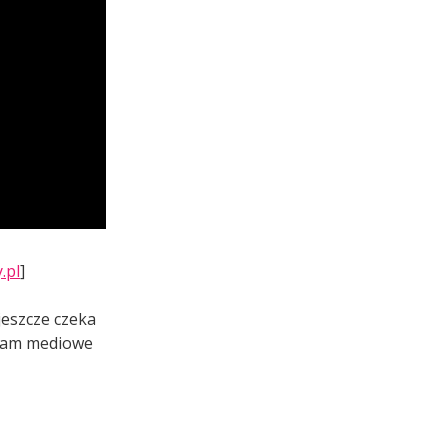
.pl
]
jeszcze czeka
lbiam mediowe