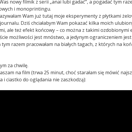
Was nowy filmik z serii „anai lubi gadać”, a pogadać tym raz
lowych i monoprintingu.
kazywałam Wam już tutaj moje eksperymenty z płytkami żel
 journalu. Dziś chciałabym Wam pokazać kilka moich ulubio
ami, ale też efekt końcowy – co można z takimi ozdobionymi
iście możliwości jest mnóstwo, a jedynym ograniczeniem jes
a tym razem pracowałam na białych tagach, z których na ko
ym za chwilę.
szam na film (trwa 25 minut, choć starałam się mówić najszy
 i ciastko do oglądania nie zaszkodzą):