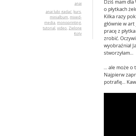
Dziś mam dla 
anai
o płytkach że
anai lubi gadać
,
kurs
,
Kilka razy po
minialbum
,
mixed-
media
,
monoprinting
,
głównie w art
tutorial
,
video
,
Zielone
pracę z płytk
Koty
zrobić. Oczyw
wyobraźnia! J
stworzyłam…
… ale może o t
Najpierw zapra
potrafię… Kawa