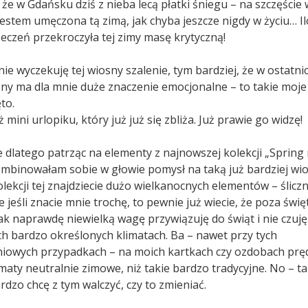
e w Gdańsku dziś z nieba lecą płatki śniegu – na szczęście 
a jestem umęczona tą zimą, jak chyba jeszcze nigdy w życiu… I
zeczeń przekroczyła tej zimy masę krytyczną!
nie wyczekuję tej wiosny szalenie, tym bardziej, że w ostatni
sny ma dla mnie duże znaczenie emocjonalne – to takie moj
to.
ż mini urlopiku, który już już się zbliża. Już prawie go widzę!
e dlatego patrząc na elementy z najnowszej kolekcji „Sprin
ombinowałam sobie w głowie pomysł na taką już bardziej wi
olekcji tej znajdziecie dużo wielkanocnych elementów – śliczn
 jeśli znacie mnie trochę, to pewnie już wiecie, że poza św
ak naprawdę niewielką wagę przywiązuję do świąt i nie czuję 
ch bardzo określonych klimatach. Ba – nawet przy tych
iowych przypadkach – na moich kartkach czy ozdobach prę
imaty neutralnie zimowe, niż takie bardzo tradycyjne. No – t
dzo chcę z tym walczyć, czy to zmieniać.