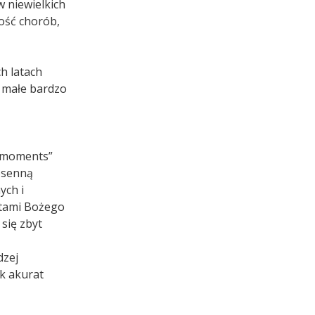
w niewielkich
lość chorób,
ch latach
e małe bardzo
g moments”
osenną
ych i
iętami Bożego
się zbyt
dzej
ak akurat