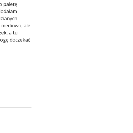
o paletę
 dodałam
dzianych
t mediowo, ale
ek, a tu
 mogę doczekać