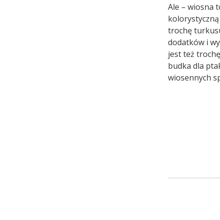
Ale – wiosna 
kolorystyczną
trochę turkus
dodatków i wy
jest też troch
budka dla pta
wiosennych sp