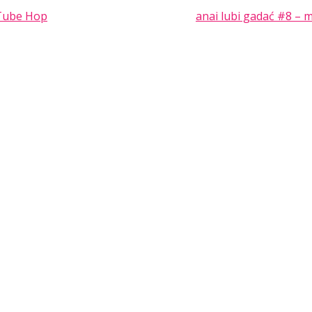
Tube Hop
anai lubi gadać #8 –
TION