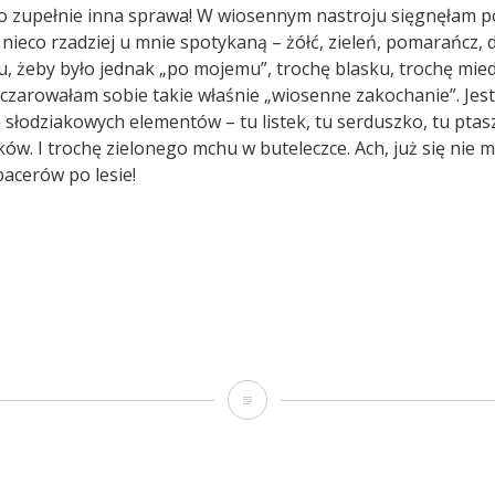
to zupełnie inna sprawa! W wiosennym nastroju sięgnęłam p
 nieco rzadziej u mnie spotykaną – żółć, zieleń, pomarańcz,
u, żeby było jednak „po mojemu”, trochę blasku, trochę mie
czarowałam sobie takie właśnie „wiosenne zakochanie”. Jes
ę słodziakowych elementów – tu listek, tu serduszko, tu ptasz
ków. I trochę zielonego mchu w buteleczce. Ach, już się nie
acerów po lesie!
Wiosenne
zakochanie