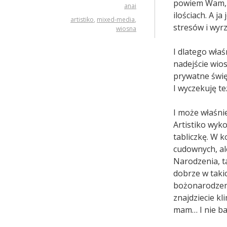
powiem Wam, ż
anai
ilościach. A j
artistiko
,
mixed-media
,
stresów i wyr
wiosna
I dlatego właś
nadejście wio
prywatne świę
I wyczekuję te
I może właśni
Artistiko wyk
tabliczkę. W k
cudownych, ale
Narodzenia, t
dobrze w taki
bożonarodzen
znajdziecie kl
mam… I nie bar