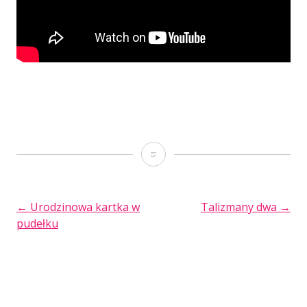
„Believe
in
love”
POST
←
Urodzinowa kartka w
Talizmany dwa
→
pudełku
czyli
NAVIGATION
historia
z
żywicą