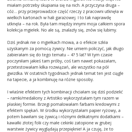
miałam potrzeby skupiania się na nich. A przyczyna druga –
cóż… przy przeprowadzce część rzeczy z pracowni utknęła w
wielkich kartonach w hali garażowej. I to tak naprawdę
utknęła – na rok. Była tam między innymi moja całkiem spora
kolekcja mgiełek. No ale są, znalazły się, znów się lubimy.
Dziś jednak nie o mgiełkach mowa, a o efekcie szkła
uzyskanym za pomocą żywicy. Nie umiem policzyć, jak długo
zabierałam się do tego tematu – 4? 5 lat? W tym czasie
poczyniłam jakieś tam próby, coś tam nawet pokazałam,
przetestowałam kilka rozwiązań, ale wszystko na pół
gwizdka. W ostatnich tygodniach jednak temat ten jest ciągle
na tapecie, a ja kombinuję na różne sposoby.
I właśnie efektem tych kombinacji chciałam się dziś podzielić
– ramki/medaliony z Artistiko wykorzystałam tym razem w
płaskiej formie. Brzegi pomalowałam farbami kredowymi z
efektem spękań. W środku wykorzystałam papier ryżowy, a
potem bawiłam się żywicą i różnymi delikatnymi dodatkami –
kawałki złotej folii czy małe cekinki zatopione w grubej
warstwie żywicy wyglądają przepięknie! A ja czuję, że to