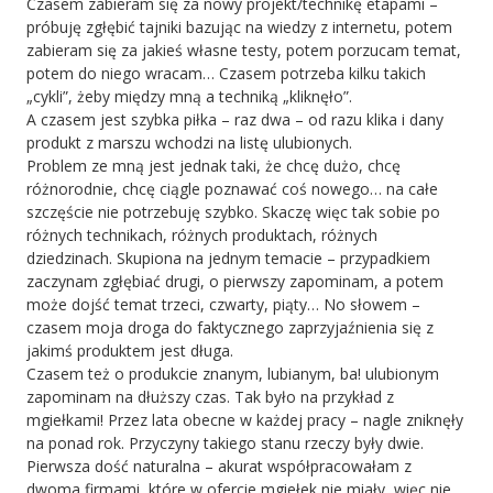
Czasem zabieram się za nowy projekt/technikę etapami –
próbuję zgłębić tajniki bazując na wiedzy z internetu, potem
zabieram się za jakieś własne testy, potem porzucam temat,
potem do niego wracam… Czasem potrzeba kilku takich
„cykli”, żeby między mną a techniką „kliknęło”.
A czasem jest szybka piłka – raz dwa – od razu klika i dany
produkt z marszu wchodzi na listę ulubionych.
Problem ze mną jest jednak taki, że chcę dużo, chcę
różnorodnie, chcę ciągle poznawać coś nowego… na całe
szczęście nie potrzebuję szybko. Skaczę więc tak sobie po
różnych technikach, różnych produktach, różnych
dziedzinach. Skupiona na jednym temacie – przypadkiem
zaczynam zgłębiać drugi, o pierwszy zapominam, a potem
może dojść temat trzeci, czwarty, piąty… No słowem –
czasem moja droga do faktycznego zaprzyjaźnienia się z
jakimś produktem jest długa.
Czasem też o produkcie znanym, lubianym, ba! ulubionym
zapominam na dłuższy czas. Tak było na przykład z
mgiełkami! Przez lata obecne w każdej pracy – nagle zniknęły
na ponad rok. Przyczyny takiego stanu rzeczy były dwie.
Pierwsza dość naturalna – akurat współpracowałam z
dwoma firmami, które w ofercie mgiełek nie miały, więc nie