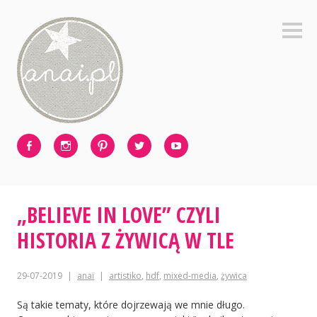
Skip
to
Sideb
content
Facebook
Instagram
Pinterest
Twitter
Youtube
„BELIEVE IN LOVE” CZYLI
HISTORIA Z ŻYWICĄ W TLE
29-07-2019
anai
artistiko
,
hdf
,
mixed-media
,
żywica
Są takie tematy, które dojrzewają we mnie długo.