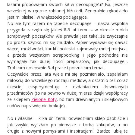
lasami próbowałam swoich sił w decoupage’u? Ba. Jeszcze
wcześniej w ręcznie robionej biżuterii. Generalnie rękodzieło
jest mi bliskie i w większości pociągające.
No ale tym razem na tapecie decoupage – nasza wspólna
przygoda zaczęła się jakieś 8-9 lat temu – w okresie moich
scrapowych początków. Ale prawda jest taka, że zwyczajnie
po prostu szybko mi się znudziło. Papier wydawał się dawać
więcej możliwości, kartki i notesiki zajmowały mniej miejsca,
a przede wszystkim scrapbooking i jego pochodne nie
wymagały tak dużej ilości preparatów, jak decoupage…
Zrobiłam dosłownie 3-4 prace i porzuciłam temat.
Oczywiście przez lata wiele mi się pozmieniało, zapałałam
miłością do wszelkiego rodzaju mediów, a ostatnio też coraz
częściej eksperymentuję z ozdabianiem drewnianych
przedmiotów (to na pewno w dużej mierze dzięki współpracy
ze sklepem
Zielone Koty
, bo tam drewnianych i sklejkowych
cudów naprawdę nie brakuje).
No i właśnie – kilka dni temu odwiedziłam sklep osobiście i
jak zwykle wyszłam po pierwsze z torbą zakupów, a po
drugie z nowymi pomysłami i inspiracjami. Bardzo lubię te