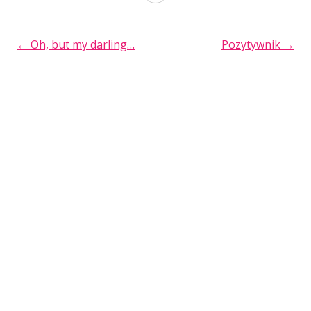
serca
POST
←
Oh, but my darling…
Pozytywnik
→
NAVIGATION