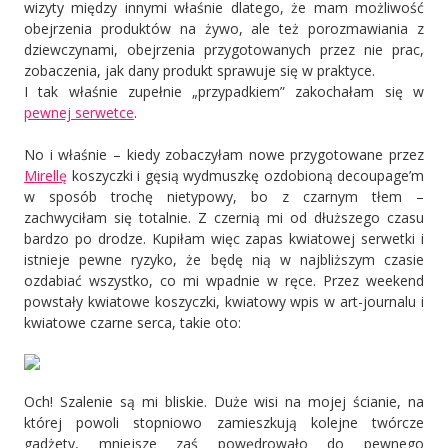
wizyty między innymi właśnie dlatego, że mam możliwość
obejrzenia produktów na żywo, ale też porozmawiania z
dziewczynami, obejrzenia przygotowanych przez nie prac,
zobaczenia, jak dany produkt sprawuje się w praktyce.
I tak właśnie zupełnie „przypadkiem” zakochałam się w
pewnej serwetce
.
No i właśnie – kiedy zobaczyłam nowe przygotowane przez
Mirellę
koszyczki i gęsią wydmuszkę ozdobioną decoupage’m
w sposób trochę nietypowy, bo z czarnym tłem –
zachwyciłam się totalnie. Z czernią mi od dłuższego czasu
bardzo po drodze. Kupiłam więc zapas kwiatowej serwetki i
istnieje pewne ryzyko, że będę nią w najbliższym czasie
ozdabiać wszystko, co mi wpadnie w ręce. Przez weekend
powstały kwiatowe koszyczki, kwiatowy wpis w art-journalu i
kwiatowe czarne serca, takie oto:
Och! Szalenie są mi bliskie. Duże wisi na mojej ścianie, na
której powoli stopniowo zamieszkują kolejne twórcze
gadżety, mniejsze zaś powędrowało do pewnego