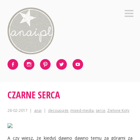
Skip
to
Sideb
content
Facebook
Instagram
Pinterest
Twitter
Youtube
CZARNE SERCA
28-02-2017
anai
decoupage
,
mixed-media
,
serce
,
Zielone Koty
A czy wiesz, że kiedyś dawno dawno temu za górami za