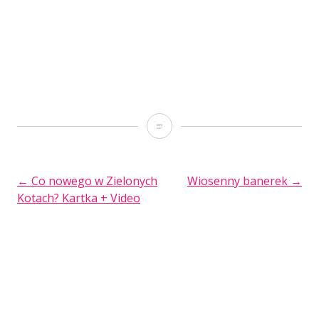
Follow
the
White
POST
←
Co nowego w Zielonych
Wiosenny banerek
→
Kotach? Kartka + Video
Rabbit
NAVIGATION