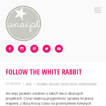
Skip
to
Sideb
content
Facebook
Instagram
Pinterest
Twitter
Youtube
FOLLOW THE WHITE RABBIT
27-04-2019
anai
artistiko
,
decoart
,
home decor
,
mixed-media
No więc pisałam ostatnio o takich nieco dłuższych
projektach. Coraz większą przyjemność sprawia mi praca
etapami, z dużą ilością czasu na przemyślenie kolejnych