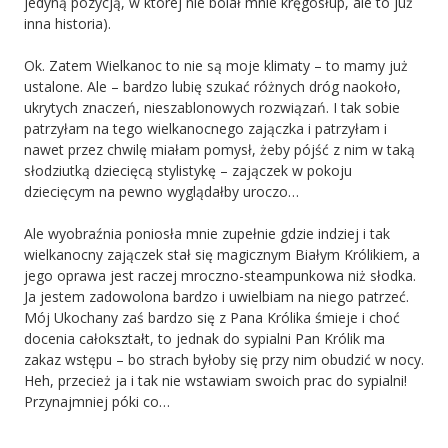
jedyną pozycją, w której nie bolał mnie kręgosłup, ale to już
inna historia).
Ok. Zatem Wielkanoc to nie są moje klimaty – to mamy już
ustalone. Ale – bardzo lubię szukać różnych dróg naokoło,
ukrytych znaczeń, nieszablonowych rozwiązań. I tak sobie
patrzyłam na tego wielkanocnego zajączka i patrzyłam i
nawet przez chwilę miałam pomysł, żeby pójść z nim w taką
słodziutką dziecięcą stylistykę – zajączek w pokoju
dziecięcym na pewno wyglądałby uroczo…
Ale wyobraźnia poniosła mnie zupełnie gdzie indziej i tak
wielkanocny zajączek stał się magicznym Białym Królikiem, a
jego oprawa jest raczej mroczno-steampunkowa niż słodka.
Ja jestem zadowolona bardzo i uwielbiam na niego patrzeć.
Mój Ukochany zaś bardzo się z Pana Królika śmieje i choć
docenia całokształt, to jednak do sypialni Pan Królik ma
zakaz wstępu – bo strach byłoby się przy nim obudzić w nocy.
Heh, przecież ja i tak nie wstawiam swoich prac do sypialni!
Przynajmniej póki co…