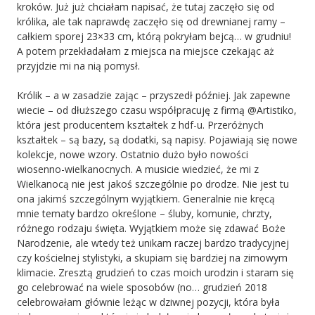
kroków. Już już chciałam napisać, że tutaj zaczęło się od
królika, ale tak naprawdę zaczęło się od drewnianej ramy –
całkiem sporej 23×33 cm, którą pokryłam bejcą… w grudniu!
A potem przekładałam z miejsca na miejsce czekając aż
przyjdzie mi na nią pomysł.
Królik – a w zasadzie zając – przyszedł później. Jak zapewne
wiecie – od dłuższego czasu współpracuję z firmą @Artistiko,
która jest producentem kształtek z hdf-u. Przeróżnych
kształtek – są bazy, są dodatki, są napisy. Pojawiają się nowe
kolekcje, nowe wzory. Ostatnio dużo było nowości
wiosenno-wielkanocnych. A musicie wiedzieć, że mi z
Wielkanocą nie jest jakoś szczególnie po drodze. Nie jest tu
ona jakimś szczególnym wyjątkiem. Generalnie nie kręcą
mnie tematy bardzo określone – śluby, komunie, chrzty,
różnego rodzaju święta. Wyjątkiem może się zdawać Boże
Narodzenie, ale wtedy też unikam raczej bardzo tradycyjnej
czy kościelnej stylistyki, a skupiam się bardziej na zimowym
klimacie. Zresztą grudzień to czas moich urodzin i staram się
go celebrować na wiele sposobów (no… grudzień 2018
celebrowałam głównie leżąc w dziwnej pozycji, która była