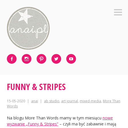
Skip
to
Sideb
content
Facebook
Instagram
Pinterest
Twitter
Youtube
FUNNY & STRIPES
15-05-2020
anai
ab studio
,
art journal
,
mixed-media
,
More Than
Words
Na blogu More Than Words mamy w tym miesiącu
nowe
wyzwanie „Funny & Stripes”
– czyli ma być zabawnie i mają