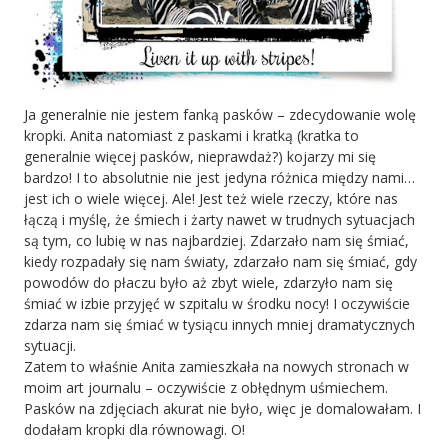
Ja generalnie nie jestem fanką pasków – zdecydowanie wolę
kropki. Anita natomiast z paskami i kratką (kratka to
generalnie więcej pasków, nieprawdaż?) kojarzy mi się
bardzo! I to absolutnie nie jest jedyna różnica między nami…
jest ich o wiele więcej. Ale! Jest też wiele rzeczy, które nas
łączą i myślę, że śmiech i żarty nawet w trudnych sytuacjach
są tym, co lubię w nas najbardziej. Zdarzało nam się śmiać,
kiedy rozpadały się nam światy, zdarzało nam się śmiać, gdy
powodów do płaczu było aż zbyt wiele, zdarzyło nam się
śmiać w izbie przyjęć w szpitalu w środku nocy! I oczywiście
zdarza nam się śmiać w tysiącu innych mniej dramatycznych
sytuacji.
Zatem to właśnie Anita zamieszkała na nowych stronach w
moim art journalu – oczywiście z obłędnym uśmiechem.
Pasków na zdjęciach akurat nie było, więc je domalowałam. I
dodałam kropki dla równowagi. O!