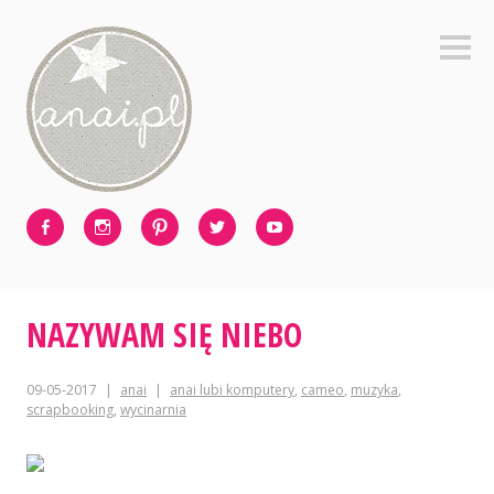
Skip
to
Sideb
content
Facebook
Instagram
Pinterest
Twitter
Youtube
NAZYWAM SIĘ NIEBO
09-05-2017
anai
anai lubi komputery
,
cameo
,
muzyka
,
scrapbooking
,
wycinarnia