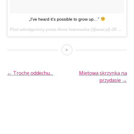
„I’ve heard it’s possible to grow up…”
Post udostępniony przez Anna Iwanowska (@anai.pl)
28 Kwi, 2017 o 11:48 PDT
Film
POST
←
Trochę oddechu…
Miętowa skrzynka na
przydasie
→
NAVIGATION