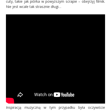
cuty, takie jak piórka w powyższym scrapie – obejrzyj filmik.
Nie jest wcale tak strasznie długi…
Inspiracją muzyczną w tym przypadku była oczywiście