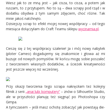
Wiesz jak to ze mną jest – jak cisza, to cisza, a potem jak
ruszam, to z przytupem. No to są – dwa scrapy pod rząd i w
dodatku obydwa z tym samym zdjęciem, choć różne. Tak
mnie jakoś natchnęło.
Dzisiejszy scrap to efekt mojej nowej współpracy – od tego
miesiąca dołączyłam do Craft Teamu sklepu
wycinarnia.pl
.
Cieszę się z tej współpracy szalenie! Ja i mój nowy nabytek
(ploter Cameo) dogadujemy się znakomicie i głowa aż mi
buzuje od nowych pomysłów. W końcu mogę sobie poszaleć
z tworzeniem własnych dodatków, a ścieżek kreatywności
jest jeszcze więcej niż wcześniej.
Przy okazji tworzenia tego scrapa nakręciłam też kolejny
filmik z serii
„anai lubi komputery”
– znów o Silhouette Studio,
ale w przyszłości planuję też sięgnąć po Photoshopa czy
Gimpa.
A tymczasem – jeśli masz ochotę zobaczyć jak powstają die-