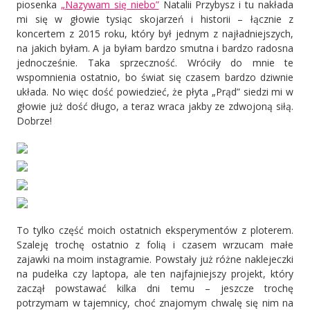
piosenka
„Nazywam się niebo”
Natalii Przybysz i tu nakłada
mi się w głowie tysiąc skojarzeń i historii – łącznie z
koncertem z 2015 roku, który był jednym z najładniejszych,
na jakich byłam.
A ja byłam bardzo smutna i bardzo radosna
jednocześnie. Taka sprzeczność. Wróciły do mnie te
wspomnienia ostatnio, bo świat się czasem bardzo dziwnie
układa. No więc dość powiedzieć, że płyta „Prąd” siedzi mi w
głowie już dość długo, a teraz wraca jakby ze zdwojoną siłą.
Dobrze!
To tylko część moich ostatnich eksperymentów z ploterem.
Szaleję trochę ostatnio z folią i czasem wrzucam małe
zajawki na moim instagramie. Powstały już różne naklejeczki
na pudełka czy laptopa, ale ten najfajniejszy projekt, który
zaczął powstawać kilka dni temu – jeszcze trochę
potrzymam w tajemnicy, choć znajomym chwalę się nim na