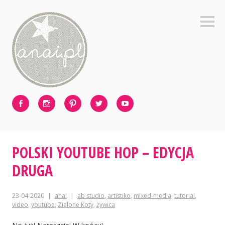
Skip
to
Sideb
content
Facebook
Instagram
Pinterest
Twitter
Youtube
POLSKI YOUTUBE HOP – EDYCJA
DRUGA
23-04-2020
anai
ab studio
,
artistiko
,
mixed-media
,
tutorial
,
video
,
youtube
,
Zielone Koty
,
żywica