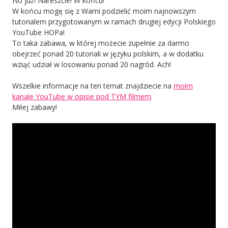
No już! Nareszcie! W końcu!
W końcu mogę się z Wami podzielić moim najnowszym
tutorialem przygotowanym w ramach drugiej edycji Polskiego
YouTube HOPa!
To taka zabawa, w której możecie zupełnie za darmo
obejrzeć ponad 20 tutoriali w języku polskim, a w dodatku
wziąć udział w losowaniu ponad 20 nagród. Ach!
Wszelkie informacje na ten temat znajdziecie na
moim
kanale YouTube w opisie pod TYM filmem
.
Miłej zabawy!