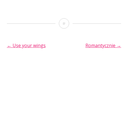
Polski
YouTube
HOP
POST
←
Use your wings
Romantycznie
→
–
NAVIGATION
edycja
druga