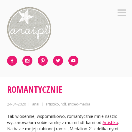
Skip
to
Sideb
content
Facebook
Instagram
Pinterest
Twitter
Youtube
ROMANTYCZNIE
24-04-2020
anai
artistiko
,
hdf
,
mixed-media
Tak wiosennie, wspominkowo, romantycznie mnie naszło i
wyczarowałam sobie ramkę z moimi hdf-kami od
Artistiko
.
Na bazie mojej ulubionej ramki „Medalion 2” z delikatnymi