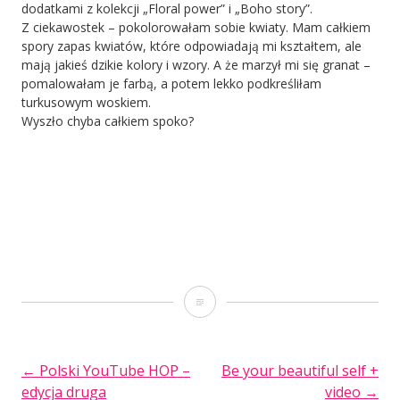
dodatkami z kolekcji „Floral power” i „Boho story”.
Z ciekawostek – pokolorowałam sobie kwiaty. Mam całkiem
spory zapas kwiatów, które odpowiadają mi kształtem, ale
mają jakieś dzikie kolory i wzory. A że marzył mi się granat –
pomalowałam je farbą, a potem lekko podkreśliłam
turkusowym woskiem.
Wyszło chyba całkiem spoko?
Romantycznie
POST
←
Polski YouTube HOP –
Be your beautiful self +
edycja druga
video
→