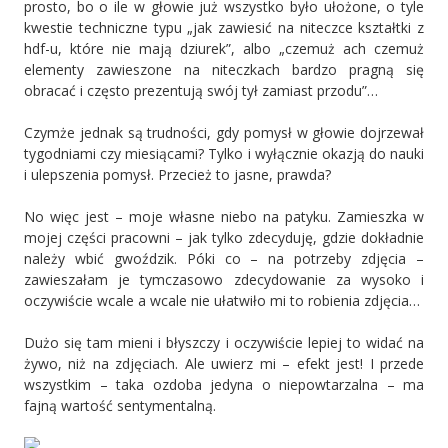
prosto, bo o ile w głowie już wszystko było ułożone, o tyle
kwestie techniczne typu „jak zawiesić na niteczce kształtki z
hdf-u, które nie mają dziurek”, albo „czemuż ach czemuż
elementy zawieszone na niteczkach bardzo pragną się
obracać i często prezentują swój tył zamiast przodu”…
Czymże jednak są trudności, gdy pomysł w głowie dojrzewał
tygodniami czy miesiącami? Tylko i wyłącznie okazją do nauki
i ulepszenia pomysł. Przecież to jasne, prawda?
No więc jest – moje własne niebo na patyku. Zamieszka w
mojej części pracowni – jak tylko zdecyduję, gdzie dokładnie
należy wbić gwoździk. Póki co – na potrzeby zdjęcia –
zawieszałam je tymczasowo zdecydowanie za wysoko i
oczywiście wcale a wcale nie ułatwiło mi to robienia zdjęcia…
Dużo się tam mieni i błyszczy i oczywiście lepiej to widać na
żywo, niż na zdjęciach. Ale uwierz mi – efekt jest! I przede
wszystkim – taka ozdoba jedyna o niepowtarzalna – ma
fajną wartość sentymentalną.