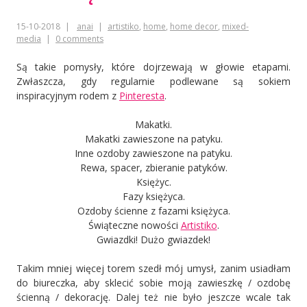
15-10-2018
anai
artistiko
,
home
,
home decor
,
mixed-
media
0 comments
Są takie pomysły, które dojrzewają w głowie etapami.
Zwłaszcza, gdy regularnie podlewane są sokiem
inspiracyjnym rodem z
Pinteresta
.
Makatki.
Makatki zawieszone na patyku.
Inne ozdoby zawieszone na patyku.
Rewa, spacer, zbieranie patyków.
Księżyc.
Fazy księżyca.
Ozdoby ścienne z fazami księżyca.
Świąteczne nowości
Artistiko
.
Gwiazdki! Dużo gwiazdek!
Takim mniej więcej torem szedł mój umysł, zanim usiadłam
do biureczka, aby sklecić sobie moją zawieszkę / ozdobę
ścienną / dekorację. Dalej też nie było jeszcze wcale tak