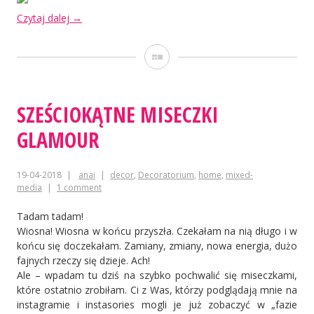
„Fazy
Czytaj dalej
→
księżyca”
Galeria
SZEŚCIOKĄTNE MISECZKI
GLAMOUR
19-04-2018
anai
decor
,
Decoratorium
,
home
,
mixed-
media
1 comment
Tadam tadam!
Wiosna! Wiosna w końcu przyszła. Czekałam na nią długo i w
końcu się doczekałam. Zamiany, zmiany, nowa energia, dużo
fajnych rzeczy się dzieje. Ach!
Ale – wpadam tu dziś na szybko pochwalić się miseczkami,
które ostatnio zrobiłam. Ci z Was, którzy podglądają mnie na
instagramie i instasories mogli je już zobaczyć w „fazie