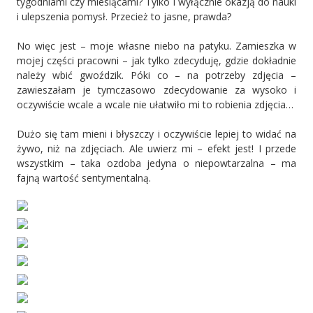
tygodniami czy miesiącami? Tylko i wyłącznie okazją do nauki
i ulepszenia pomysł. Przecież to jasne, prawda?
No więc jest – moje własne niebo na patyku. Zamieszka w
mojej części pracowni – jak tylko zdecyduję, gdzie dokładnie
należy wbić gwoździk. Póki co – na potrzeby zdjęcia –
zawieszałam je tymczasowo zdecydowanie za wysoko i
oczywiście wcale a wcale nie ułatwiło mi to robienia zdjęcia…
Dużo się tam mieni i błyszczy i oczywiście lepiej to widać na
żywo, niż na zdjęciach. Ale uwierz mi – efekt jest! I przede
wszystkim – taka ozdoba jedyna o niepowtarzalna – ma
fajną wartość sentymentalną.