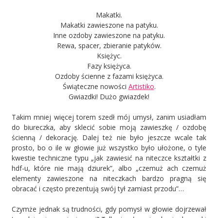
Makatki.
Makatki zawieszone na patyku.
Inne ozdoby zawieszone na patyku.
Rewa, spacer, zbieranie patyków.
Księżyc.
Fazy księżyca.
Ozdoby ścienne z fazami księżyca.
Świąteczne nowości
Artistiko
.
Gwiazdki! Dużo gwiazdek!
Takim mniej więcej torem szedł mój umysł, zanim usiadłam
do biureczka, aby sklecić sobie moją zawieszkę / ozdobę
ścienną / dekorację. Dalej też nie było jeszcze wcale tak
prosto, bo o ile w głowie już wszystko było ułożone, o tyle
kwestie techniczne typu „jak zawiesić na niteczce kształtki z
hdf-u, które nie mają dziurek”, albo „czemuż ach czemuż
elementy zawieszone na niteczkach bardzo pragną się
obracać i często prezentują swój tył zamiast przodu”…
Czymże jednak są trudności, gdy pomysł w głowie dojrzewał