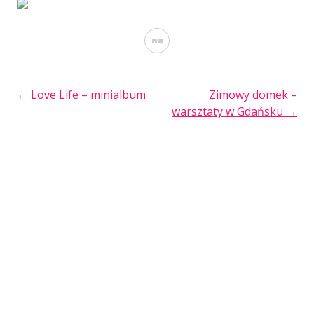
Galeria
POST
←
Love Life – minialbum
Zimowy domek –
warsztaty w Gdańsku
→
NAVIGATION