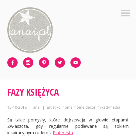
Skip
to
Sideb
content
Facebook
Instagram
Pinterest
Twitter
Youtube
FAZY KSIĘŻYCA
15-10-2018
anai
artistiko
,
home
,
home decor
,
mixed-media
Są takie pomysły, które dojrzewają w głowie etapami.
Zwłaszcza, gdy regularnie podlewane są sokiem
inspiracyjnym rodem z
Pinteresta
.