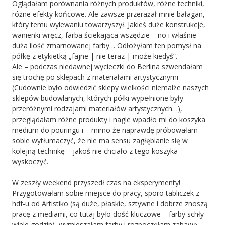
Oglądałam porównania różnych produktów, różne techniki,
różne efekty końcowe. Ale zawsze przerażał mnie bałagan,
który temu wylewaniu towarzyszył. Jakieś duże konstrukcje,
wanienki wręcz, farba ściekająca wszędzie – no i właśnie –
duża ilość zmarnowanej farby… Odłożyłam ten pomysł na
półkę z etykietką „fajne | nie teraz | może kiedyś”.
Ale – podczas niedawnej wycieczki do Berlina szwendałam
się trochę po sklepach z materiałami artystycznymi
(Cudownie było odwiedzić sklepy wielkości niemalże naszych
sklepów budowlanych, których półki wypełnione były
przeróżnymi rodzajami materiałów artystycznych…),
przeglądałam różne produkty i nagle wpadło mi do koszyka
medium do pouringu i – mimo że naprawdę próbowałam
sobie wytłumaczyć, że nie ma sensu zagłębianie się w
kolejną technikę – jakoś nie chciało z tego koszyka
wyskoczyć.
W zeszły weekend przyszedł czas na eksperymenty!
Przygotowałam sobie miejsce do pracy, sporo tabliczek z
hdf-u od Artistiko (są duże, płaskie, sztywne i dobrze znoszą
pracę z mediami, co tutaj było dość kluczowe – farby schły
wiele godzin), wymieszałam farby i rozpoczęłam zabawę.