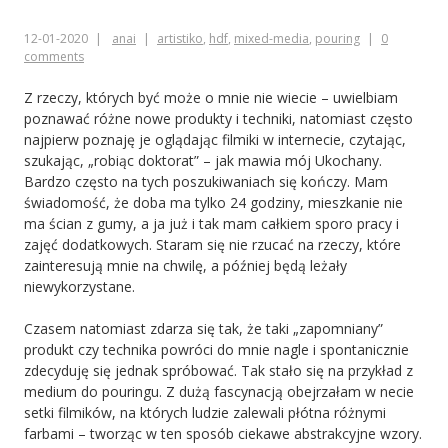
12-01-2020
anai
artistiko
,
hdf
,
mixed-media
,
pouring
0
comments
Z rzeczy, których być może o mnie nie wiecie – uwielbiam
poznawać różne nowe produkty i techniki, natomiast często
najpierw poznaję je oglądając filmiki w internecie, czytając,
szukając, „robiąc doktorat” – jak mawia mój Ukochany.
Bardzo często na tych poszukiwaniach się kończy. Mam
świadomość, że doba ma tylko 24 godziny, mieszkanie nie
ma ścian z gumy, a ja już i tak mam całkiem sporo pracy i
zajęć dodatkowych. Staram się nie rzucać na rzeczy, które
zainteresują mnie na chwilę, a później będą leżały
niewykorzystane.
Czasem natomiast zdarza się tak, że taki „zapomniany”
produkt czy technika powróci do mnie nagle i spontanicznie
zdecyduję się jednak spróbować. Tak stało się na przykład z
medium do pouringu. Z dużą fascynacją obejrzałam w necie
setki filmików, na których ludzie zalewali płótna różnymi
farbami – tworząc w ten sposób ciekawe abstrakcyjne wzory.