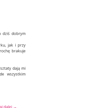
m dziś dobrym
u, jak i przy
trochę brakuje
sztaty dają mi
ede wszystkim
„Nowe
aj dalej
→