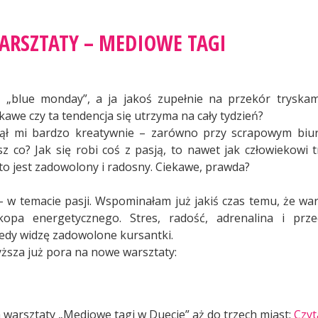
RSZTATY – MEDIOWE TAGI
 „blue monday”, a ja jakoś zupełnie na przekór tryska
awe czy ta tendencja się utrzyma na cały tydzień?
ł mi bardzo kreatywnie – zarówno przy scrapowym biurk
sz co? Jak się robi coś z pasją, to nawet jak człowiekowi 
 to jest zadowolony i radosny. Ciekawe, prawda?
– w temacie pasji. Wspominałam już jakiś czas temu, że war
pa energetycznego. Stres, radość, adrenalina i prz
kiedy widzę zadowolone kursantki.
ższa już pora na nowe warsztaty:
warsztaty „Mediowe tagi w Duecie” aż do trzech miast:
Czyt