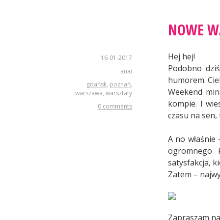
NOWE WA
Hej hej!
16-01-2017
Podobno dziś
anai
humorem. Ciek
gdańsk
,
poznań
,
Weekend miną
warszawa
,
warsztaty
kompie. I wie
0 comments
czasu na sen,
A no właśnie 
ogromnego ko
satysfakcja, 
Zatem – najwy
Zapraszam na 