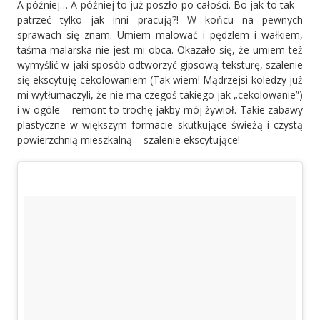
A później… A później to już poszło po całości. Bo jak to tak –
patrzeć tylko jak inni pracują?! W końcu na pewnych
sprawach się znam. Umiem malować i pędzlem i wałkiem,
taśma malarska nie jest mi obca. Okazało się, że umiem też
wymyślić w jaki sposób odtworzyć gipsową teksturę, szalenie
się ekscytuję cekolowaniem (Tak wiem! Mądrzejsi koledzy już
mi wytłumaczyli, że nie ma czegoś takiego jak „cekolowanie”)
i w ogóle – remont to trochę jakby mój żywioł. Takie zabawy
plastyczne w większym formacie skutkujące świeżą i czystą
powierzchnią mieszkalną – szalenie ekscytujące!