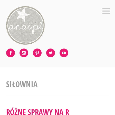
Skip
to
Sideb
content
Facebook
Instagram
Pinterest
Twitter
Youtube
SIŁOWNIA
RÓŻNE SPRAWY NA R