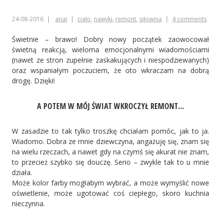
24-08-2016
anai
ciało
,
nawyki
,
remont
,
siłownia
4 comments
Świetnie – brawo! Dobry nowy początek zaowocował
świetną reakcją, wieloma emocjonalnymi wiadomościami
(nawet ze stron zupełnie zaskakujących i niespodziewanych)
oraz wspaniałym poczuciem, że oto wkraczam na dobrą
drogę. Dzięki!
A POTEM W MÓJ ŚWIAT WKROCZYŁ REMONT...
W zasadzie to tak tylko troszkę chciałam pomóc, jak to ja.
Wiadomo. Dobra ze mnie dziewczyna, angażuję się, znam się
na wielu rzeczach, a nawet gdy na czymś się akurat nie znam,
to przecież szybko się douczę. Serio – zwykle tak to u mnie
działa.
Może kolor farby mogłabym wybrać, a może wymyślić nowe
oświetlenie, może ugotować coś ciepłego, skoro kuchnia
nieczynna.