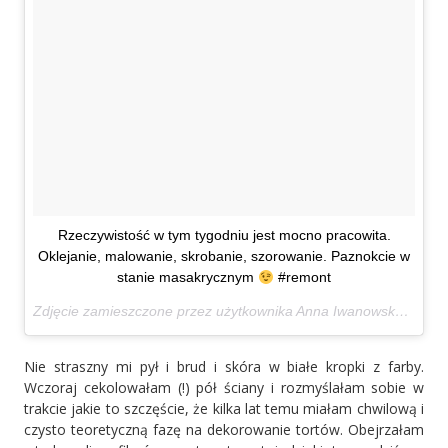
Rzeczywistość w tym tygodniu jest mocno pracowita.
Oklejanie, malowanie, skrobanie, szorowanie. Paznokcie w
stanie masakrycznym
#remont
Zdjęcie zamieszczone przez użytkownika Anna Iwanowska (@anai_pl)
Nie straszny mi pył i brud i skóra w białe kropki z farby.
Wczoraj cekolowałam (!) pół ściany i rozmyślałam sobie w
trakcie jakie to szczęście, że kilka lat temu miałam chwilową i
czysto teoretyczną fazę na dekorowanie tortów. Obejrzałam