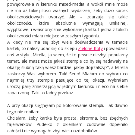
powędrowała w kierunku mixed-media, a wokół mnie może
nie ma aż takiej ilości ważnych wydarzeń, żeby dużo kartek
okolicznościowych tworzyć. Ale – zdarzają się takie
okoliczności, które absolutnie wymagają unikalnej,
wyjątkowej i własnoręcznie wykonanej kartki. I jedna z takich
okoliczności miała miejsce w zeszłym tygodniu.
A kiedy nie ma się zbyt wiele doświadczenia w temacie
kartek, to należy udać się do sklepu
Zielone Koty
i powiedzieć
coś w stylu „Mirella, ja wiem, że to pewnie niezbyt popularny
temat, ale masz może jakieś stemple co by się nadawały na
okazję ślubną taką wiesz bardziej jakby dojrzalszą?”, a Mirella
zaskoczy Was wyborem. Tak! Serio! Miałam do wyboru co
najmniej trzy stemple pasujące do tej okazji. Wybrałam
uroczą parę zmierzającą w jednym kierunku i nieco na siebie
zapatrzoną. Taki to ładny przekaz…
A przy okazji sięgnęłam po kolorowanie stempli. Tak dawno
tego nie robiłam…
Chciałam, żeby kartka była prosta, skromna, bez zbędnych
fajerwerków. Pudełko z okienkiem cudownie dopełniło
całości i nie wymagało zbyt wielu ozdobników.