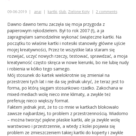
09-06-2019
anai
kartki
,
ślub
,
Zielone Koty
2 comments
Dawno dawno temu zaczęła się moja przygoda z
papierowym rękodziełem. Był to rok 2007 (!), a ja
zapragnęłam samodzielnie wykonać świąteczne kartki. Na
początku to właśnie kartki i notesiki stanowiły główne ujście
mojej kreatywności, Przez te wszystkie lata staram się
rozwijać, uczyć nowych rzeczy, testować, sprawdzać, a moja
kreatywność często skręca w nowe kierunki, bo nie lubię nudy
i robienia w kółko tego samego.
Mój stosunek do kartek wielokrotnie się zmieniał na
przestrzeni tych lat i nie da się jednak ukryć, że teraz jest to
forma, po którą sięgam stosunkowo rzadko. Zakochana w
mixed-mediach wolę nieco inne klimaty, a zwykle też
preferuję nieco większy format.
Faktem jednak jest, że to co mnie w kartkach blokowało
zawsze najbardziej, to problem z przestrzennością. Wiadomo
– można tworzyć piękne płaskie kartki, ale ja zwykle wolę
warstwowo i przestrzennie, a wtedy z kolei pojawia się
problem ze zmieszczeniem takiej kartki do koperty i zwykle