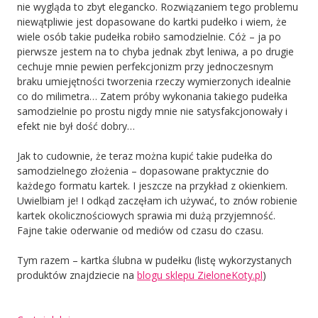
nie wygląda to zbyt elegancko. Rozwiązaniem tego problemu
niewątpliwie jest dopasowane do kartki pudełko i wiem, że
wiele osób takie pudełka robiło samodzielnie. Cóż – ja po
pierwsze jestem na to chyba jednak zbyt leniwa, a po drugie
cechuje mnie pewien perfekcjonizm przy jednoczesnym
braku umiejętności tworzenia rzeczy wymierzonych idealnie
co do milimetra… Zatem próby wykonania takiego pudełka
samodzielnie po prostu nigdy mnie nie satysfakcjonowały i
efekt nie był dość dobry…
Jak to cudownie, że teraz można kupić takie pudełka do
samodzielnego złożenia – dopasowane praktycznie do
każdego formatu kartek. I jeszcze na przykład z okienkiem.
Uwielbiam je! I odkąd zaczęłam ich używać, to znów robienie
kartek okolicznościowych sprawia mi dużą przyjemność.
Fajne takie oderwanie od mediów od czasu do czasu.
Tym razem – kartka ślubna w pudełku (listę wykorzystanych
produktów znajdziecie na
blogu sklepu ZieloneKoty.pl
)