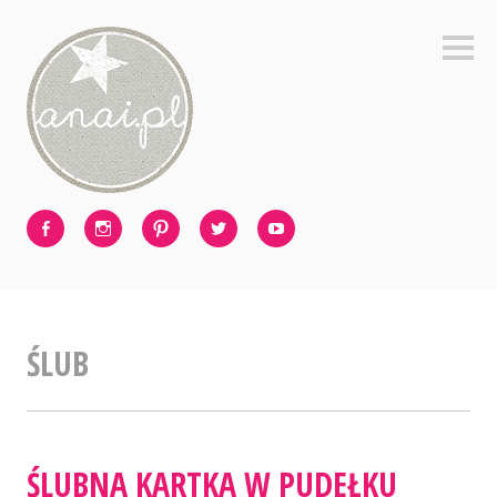
Skip
to
Sideb
content
Facebook
Instagram
Pinterest
Twitter
Youtube
ŚLUB
ŚLUBNA KARTKA W PUDEŁKU