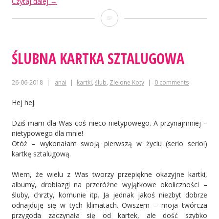
„Ślubna
Czytaj dalej
→
kartka
Ślubna
w
pudełku”
kartka
w
ŚLUBNA KARTKA SZTALUGOWA
pudełku
26-06-2018
anai
kartki
,
ślub
,
Zielone Koty
0 comments
Hej hej.
Dziś mam dla Was coś nieco nietypowego. A przynajmniej –
nietypowego dla mnie!
Otóż – wykonałam swoją pierwszą w życiu (serio serio!)
kartkę sztalugową.
Wiem, że wielu z Was tworzy przepiękne okazyjne kartki,
albumy, drobiazgi na przeróżne wyjątkowe okoliczności –
śluby, chrzty, komunie itp. Ja jednak jakoś niezbyt dobrze
odnajduję się w tych klimatach. Owszem – moja twórcza
przygoda zaczynała się od kartek, ale dość szybko