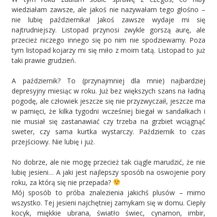
wiedziałam zawsze, ale jakoś nie nazywałam tego głośno –
nie lubię października! Jakoś zawsze wydaje mi się
najtrudniejszy. Listopad przynosi zwykle gorszą aurę, ale
przecież niczego innego się po nim nie spodziewamy. Poza
tym listopad kojarzy mi się miło z moim tatą. Listopad to już
taki prawie grudzień.
A październik? To (przynajmniej dla mnie) najbardziej
depresyjny miesiąc w roku. Już bez większych szans na ładną
pogodę, ale człowiek jeszcze się nie przyzwyczaił, jeszcze ma
w pamięci, że kilka tygodni wcześniej biegał w sandałkach i
nie musiał się zastanawiać czy trzeba na grzbiet wciągnąć
sweter, czy sama kurtka wystarczy. Październik to czas
przejściowy. Nie lubię i już.
No dobrze, ale nie mogę przecież tak ciągle marudzić, że nie
lubię jesieni… A jaki jest najlepszy sposób na oswojenie pory
roku, za którą się nie przepada?
Mój sposób to próba znalezienia jakichś plusów – mimo
wszystko. Tej jesieni najchętniej zamykam się w domu. Ciepły
kocyk, miękkie ubrana, światło świec, cynamon, imbir,