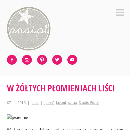
Skip
to
Sideb
content
Facebook
Instagram
Pinterest
Twitter
Youtube
W ŻÓŁTYCH PŁOMIENIACH LIŚCI
07-11-2016
anai
jesień
,
layout
,
scrap
,
Studio Forty
W tym roku zdałam sobie sprawę z czegoś, co niby