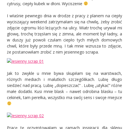
cytrusy, ciepły kubek w dłoni. Wyciszenie
I właśnie pewnego dnia w drodze z pracy z planem na ciepły
wyciszający weekend zatrzymałam się na chwilę, żeby zrobić
zdjęcie ogromu liści leżących na ulicy. Wiatr trochę urywał mi
głowę, trochę trzęsłam się z zimna, ale moment był ładny, a
w duszy już powoli czułam ciepło tych miłych domowych
chwil, które były przede mną. I tak mnie wzrusza to zdjęcie,
że postanowiłam zrobić z nim jesiennego scrapa.
Jak to zwykle u mnie bywa skupiłam się na warstwach,
różnych mediach i malutkich szczególikach. Lubię długo
siedzieć nad pracą. Lubię „dopieszczać” . Lubię „utykać” różne
małe dodatki. Kusi mnie blask – nawet odrobina blasku – tu
cekinek, tam perełka, wszystko ma swój sens i swoje miejsce
Pracę tę przygotowałam w ramach inspiracji dla sklepu