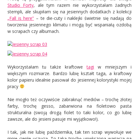
Studio Forty
, ale tym razem nie wykorzystałam żadnych
stempli, ale skupiłam się na jesiennych dodatkach z kolekcji
„Fall is here”
– te die-cuty i naklejki świetnie się nadają do
tworzenia jesiennego klimatu i mogą być wspaniałą ozdobą
w scrapach czy albumach.
Wykorzystałam tu także kraftowe
tagi
w mniejszym i
większym rozmiarze. Bardzo lubię kształt taga, a kraftowy
kolor papieru idealnie pasował do jesiennej kolorystyki mojej
pracy
Nie mogło też oczywiście zabraknąć mediów – trochę złotej
farby, trochę gesso, zabarwiona na fioletowo pasta
strukturalna (swoją drogą fiolet to taki kolor, co go lubię
zawsze, ale do jesieni pasuje mi wyjątkowo!).
I tak, jak nie lubię października, tak ten scrap wywołuje we
mnie ciepłe uczucia. To taka trochę upiększona wariacja na