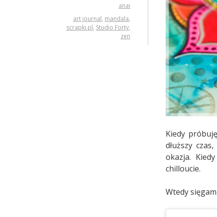
anai
art journal
,
mandala
,
scrapki.pl
,
Studio Forty
,
zen
Kiedy próbuję
dłuższy czas
okazja. Kied
chilloucie.
Wtedy sięga