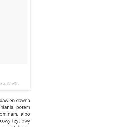
 o 2:37 PDT
d dawien dawna
chłania, potem
pominam, albo
cowy i życiowy