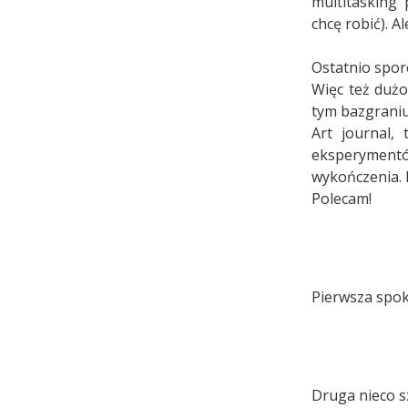
multitasking 
chcę robić). 
Ostatnio spor
Więc też dużo
tym bazgraniu
Art journal,
eksperymentów
wykończenia. 
Polecam!
Pierwsza spok
Druga nieco s