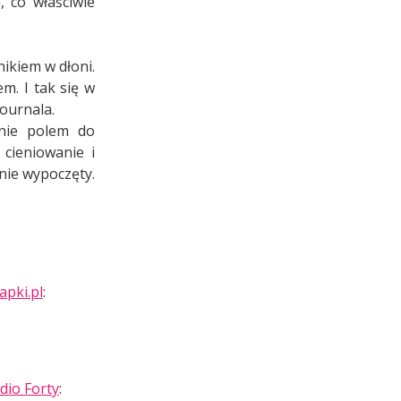
, co właściwie
ikiem w dłoni.
m. I tak się w
ournala.
śnie polem do
 cieniowanie i
nie wypoczęty.
apki.pl
:
dio Forty
: