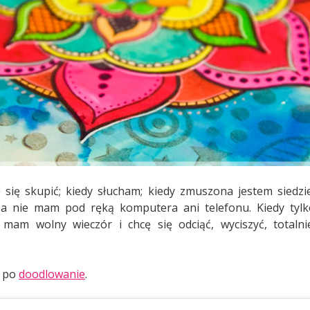
 się skupić; kiedy słucham; kiedy zmuszona jestem siedzi
, a nie mam pod ręką komputera ani telefonu. Kiedy tylk
y mam wolny wieczór i chcę się odciąć, wyciszyć, totaln
m po
doodlowanie
.