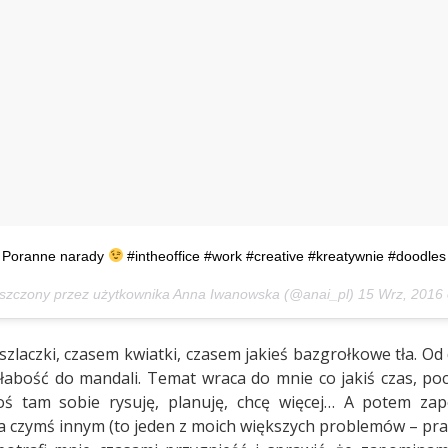
Poranne narady
#intheoffice #work #creative #kreatywnie #doodles
szczony przez użytkownika Anna Iwanowska (@anai_pl)
15 Wrz, 2016
szlaczki, czasem kwiatki, czasem jakieś bazgrołkowe tła. O
abość do mandali. Temat wraca do mnie co jakiś czas, po
oś tam sobie rysuję, planuję, chcę więcej… A potem za
a czymś innym (to jeden z moich większych problemów – pra