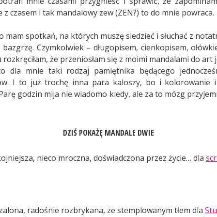
potrafi mnie czasami przygnieść i sprawić, że zapominam
Ale z czasem i tak mandalowy zew (ZEN?) to do mnie powraca.
o mam spotkań, na których muszę siedzieć i słuchać z notatn
 bazgrzę. Czymkolwiek – długopisem, cienkopisem, ołówkie
 rozkręciłam, że przeniosłam się z moimi mandalami do art j
 to dla mnie taki rodzaj pamiętnika będącego jednocze
. I to już trochę inna para kaloszy, bo i kolorowanie i
Parę godzin mija nie wiadomo kiedy, ale za to mózg przyjem
DZIŚ POKAŻĘ MANDALE DWIE
ojniejsza, nieco mroczna, doświadczona przez życie… dla
scr
zalona, radośnie rozbrykana, ze stemplowanym tłem dla
Stu