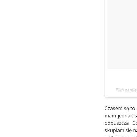
Film zamie
Czasem są to 
mam jednak sł
odpuszcza. C
skupiam się n