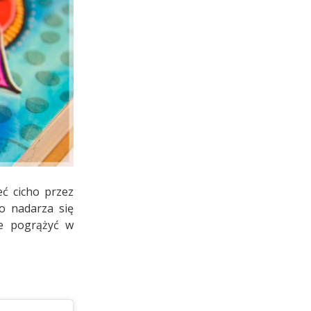
eć cicho przez
o nadarza się
ie pogrążyć w