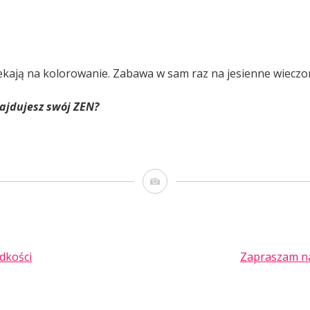
zekają na kolorowanie. Zabawa w sam raz na jesienne wieczor
najdujesz swój ZEN?
Obrazek
dkości
Zapraszam na
TION