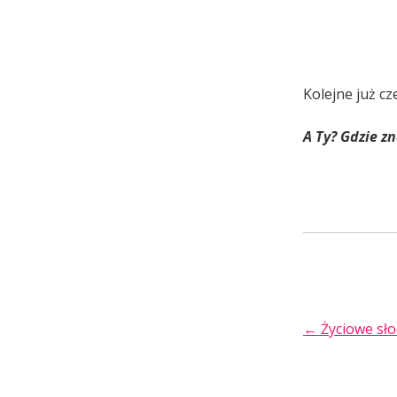
Kolejne już c
A Ty? Gdzie z
POST
←
Życiowe sło
NAVIGA