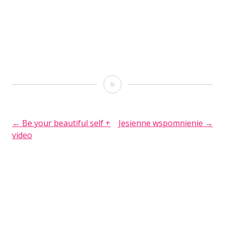
Inspiracyjny
mini-
album
POST
←
Be your beautiful self +
Jesienne wspomnienie
→
video
NAVIGATION