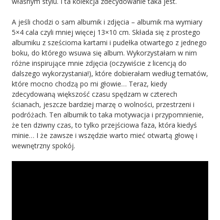
własnym stylu. I ta kolekcja zdecydowanie taka jest.
A jeśli chodzi o sam albumik i zdjęcia – albumik ma wymiary
5×4 cala czyli mniej więcej 13×10 cm. Składa się z prostego
albumiku z sześcioma kartami i pudełka otwartego z jednego
boku, do którego wsuwa się album. Wykorzystałam w nim
różne inspirujące mnie zdjęcia (oczywiście z licencją do
dalszego wykorzystania!), które dobierałam według tematów,
które mocno chodzą po mi głowie… Teraz, kiedy
zdecydowaną większość czasu spędzam w czterech
ścianach, jeszcze bardziej marzę o wolności, przestrzeni i
podróżach. Ten albumik to taka motywacja i przypomnienie,
że ten dziwny czas, to tylko przejściowa faza, która kiedyś
minie… I że zawsze i wszędzie warto mieć otwartą głowę i
wewnętrzny spokój.