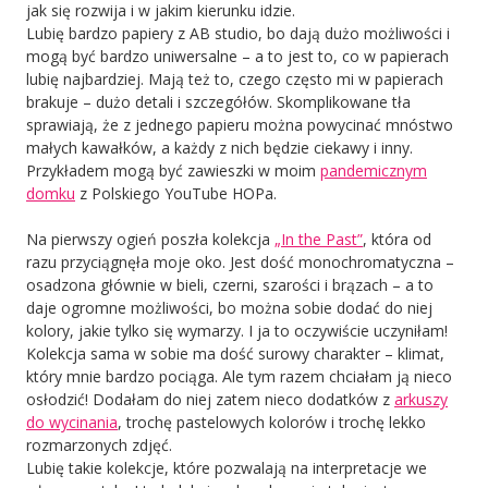
jak się rozwija i w jakim kierunku idzie.
Lubię bardzo papiery z AB studio, bo dają dużo możliwości i
mogą być bardzo uniwersalne – a to jest to, co w papierach
lubię najbardziej. Mają też to, czego często mi w papierach
brakuje – dużo detali i szczegółów. Skomplikowane tła
sprawiają, że z jednego papieru można powycinać mnóstwo
małych kawałków, a każdy z nich będzie ciekawy i inny.
Przykładem mogą być zawieszki w moim
pandemicznym
domku
z Polskiego YouTube HOPa.
Na pierwszy ogień poszła kolekcja
„In the Past”
, która od
razu przyciągnęła moje oko. Jest dość monochromatyczna –
osadzona głównie w bieli, czerni, szarości i brązach – a to
daje ogromne możliwości, bo można sobie dodać do niej
kolory, jakie tylko się wymarzy. I ja to oczywiście uczyniłam!
Kolekcja sama w sobie ma dość surowy charakter – klimat,
który mnie bardzo pociąga. Ale tym razem chciałam ją nieco
osłodzić! Dodałam do niej zatem nieco dodatków z
arkuszy
do wycinania
, trochę pastelowych kolorów i trochę lekko
rozmarzonych zdjęć.
Lubię takie kolekcje, które pozwalają na interpretacje we