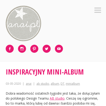
Skip
to
Sideb
content
Facebook
Instagram
Pinterest
Twitter
Youtube
INSPIRACYJNY MINI-ALBUM
03-05-2020
anai
ab studio
,
album
,
DT
,
minialbum
Dobra wiadomość ostatnich tygodni jest taka, że dołączyłam
do polskiego Design Teamu
AB studio
. Cieszę się ogromnie,
bo to marka, którą lubię od dawna i bardzo podoba mi się,