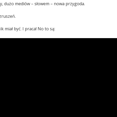
y, dużo mediów – słowem – nowa przygoda.
zruszeń.
ik miał być. I praca! No to są: