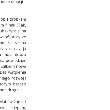
ienie emocji –
sobie zrobiłam
m filmik (Tak,
subskrypcję na
 współpracy ze
łam, że czas na
ały czas, a ja
ła moja dobra
nna powiedzieć
ż całkiem nowe
. Bez wątpienia
 jego rozwój i
którym bardzo
inną drogą.
iatr w żagle i
jnym sklepem,