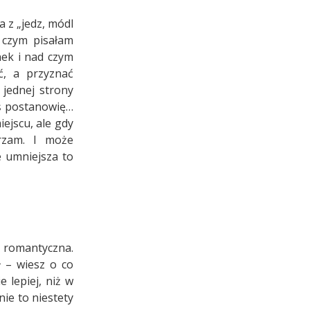
 z „jedz, módl
 czym pisałam
nek i nad czym
ć, a przyznać
jednej strony
oś postanowię…
ejscu, ale gdy
rzam. I może
e umniejsza to
romantyczna.
ł – wiesz o co
 lepiej, niż w
nie to niestety