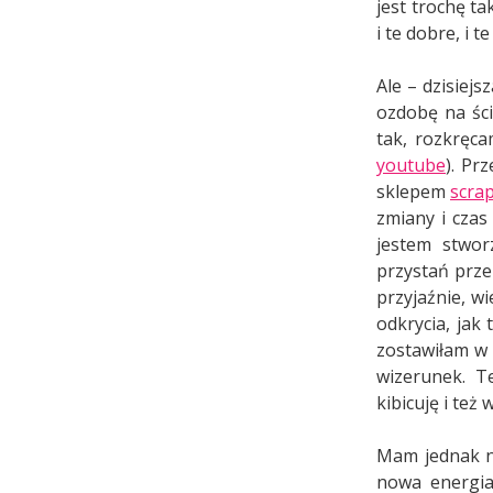
jest trochę t
i te dobre, i t
Ale – dzisiej
ozdobę na ści
tak, rozkręca
youtube
). Pr
sklepem
scrap
zmiany i czas
jestem stwor
przystań prze
przyjaźnie, w
odkrycia, jak 
zostawiłam w 
wizerunek. T
kibicuję i też
Mam jednak na
nowa energia