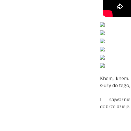
Khem, khem. 
służy do tego
I – najważni
dobrze dzieje.