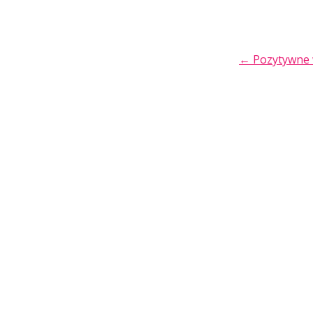
POST
←
Pozytywne 
NAVIGA