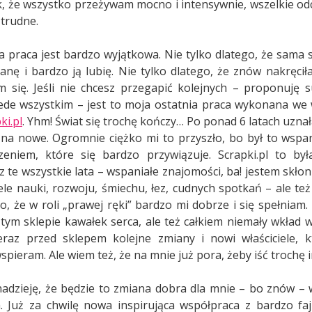
ak, że wszystko przeżywam mocno i intensywnie, wszelkie odc
e trudne.
sza praca jest bardzo wyjątkowa. Nie tylko dlatego, że sama 
anę i bardzo ją lubię. Nie tylko dlatego, że znów nakręciła
m się. Jeśli nie chcesz przegapić kolejnych – proponuję 
zede wszystkim – jest to moja ostatnia praca wykonana we
ki.pl
. Yhm! Świat się trochę kończy… Po ponad 6 latach uzna
 na nowe. Ogromnie ciężko mi to przyszło, bo był to wspani
zeniem, które się bardzo przywiązuje. Scrapki.pl to by
z te wszystkie lata – wspaniałe znajomości, ba! jestem skło
iele nauki, rozwoju, śmiechu, łez, cudnych spotkań – ale te
to, że w roli „prawej ręki” bardzo mi dobrze i się spełniam
tym sklepie kawałek serca, ale też całkiem niemały wkład w
eraz przed sklepem kolejne zmiany i nowi właściciele, 
 wspieram. Ale wiem też, że na mnie już pora, żeby iść trochę 
dzieję, że będzie to zmiana dobra dla mnie – bo znów – w
. Już za chwilę nowa inspirująca współpraca z bardzo fa