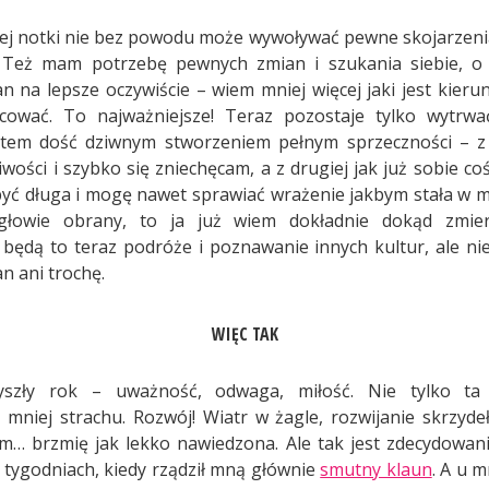
szej notki nie bez powodu może wywoływać pewne skojarzenia
”. Też mam potrzebę pewnych zmian i szukania siebie, o
an na lepsze oczywiście – wiem mniej więcej jaki jest kieru
cować. To najważniejsze! Teraz pozostaje tylko wytrwa
stem dość dziwnym stworzeniem pełnym sprzeczności – z 
liwości i szybko się zniechęcam, a z drugiej jak już sobie c
ć długa i mogę nawet sprawiać wrażenie jakbym stała w mi
głowie obrany, to ja już wiem dokładnie dokąd zmie
 będą to teraz podróże i poznawanie innych kultur, ale ni
n ani trochę.
WIĘC TAK
yszły rok – uważność, odwaga, miłość. Nie tylko ta 
mniej strachu. Rozwój! Wiatr w żagle, rozwijanie skrzyde
em… brzmię jak lekko nawiedzona. Ale tak jest zdecydowanie
h tygodniach, kiedy rządził mną głównie
smutny klaun
. A u m