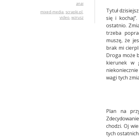
anai
Tytuł dzisiej
mixed-media
,
scrapki.pl
,
się i kochaj
video
,
wzrusz
ostatnio. Zmi
trzeba popra
muszę, że je
brak mi cierp
Droga może by
kierunek w 
niekoniecznie
wagi tych zmia
Plan na prz
Zdecydowanie 
chodzi. Oj wi
tych ostatnic