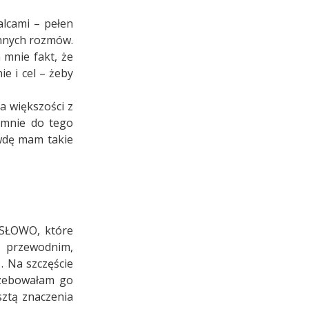
alcami – pełen
innych rozmów.
 mnie fakt, że
e i cel – żeby
a większości z
 mnie do tego
awdę mam takie
 SŁOWO, które
m przewodnim,
… Na szczęście
rzebowałam go
sztą znaczenia