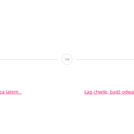
Galeria
za latem…
Łap chwile, bądź odwa
TION