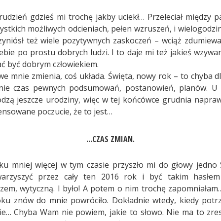
rudzień gdzieś mi trochę jakby uciekł… Przeleciał między p
ystkich możliwych odcieniach, pełen wzruszeń, i wielogodz
niósł też wiele pozytywnych zaskoczeń – wciąż zdumiewa
bie po prostu dobrych ludzi. I to daje mi też jakieś wzywani
rać być dobrym człowiekiem.
we mnie zmienia, coś układa. Święta, nowy rok – to chyba dl
ie czas pewnych podsumowań, postanowień, planów. U
dzą jeszcze urodziny, więc w tej końcówce grudnia napr
sowane poczucie, że to jest…
...CZAS ZMIAN.
ku mniej więcej w tym czasie przyszło mi do głowy jedno
arzyszyć przez cały ten 2016 rok i być takim hasłe
em, wytyczną. I było! A potem o nim trochę zapomniałam
oku znów do mnie powróciło. Dokładnie wtedy, kiedy pot
Nie… Chyba Wam nie powiem, jakie to słowo. Nie ma to zre