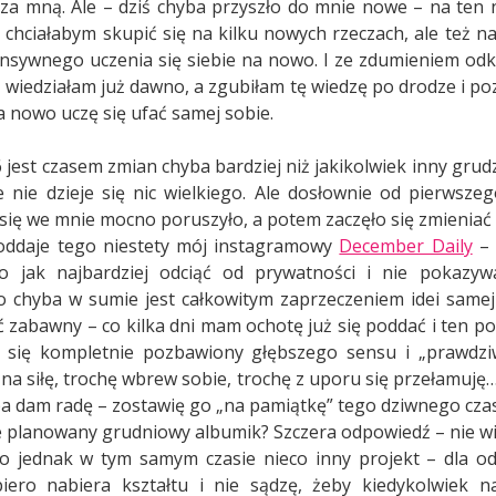
za mną. Ale – dziś chyba przyszło do mnie nowe – na ten
 chciałabym skupić się na kilku nowych rzeczach, ale też na
ensywnego uczenia się siebie na nowo. I ze zdumieniem od
ż wiedziałam już dawno, a zgubiłam tę wiedzę po drodze i po
 nowo uczę się ufać samej sobie.
 jest czasem zmian chyba bardziej niż jakikolwiek inny grudz
 nie dzieje się nic wielkiego. Ale dosłownie od pierwsze
 się we mnie mocno poruszyło, a potem zaczęło się zmieniać 
 oddaje tego niestety mój instagramowy
December Daily
– 
o jak najbardziej odciąć od prywatności i nie pokazyw
o chyba w sumie jest całkowitym zaprzeczeniem idei samej
ść zabawny – co kilka dni mam ochotę już się poddać i ten po
 się kompletnie pozbawiony głębszego sensu i „prawdziw
 na siłę, trochę wbrew sobie, trochę z uporu się przełamuję…
yba dam radę – zostawię go „na pamiątkę” tego dziwnego cza
e planowany grudniowy albumik? Szczera odpowiedź – nie 
to jednak w tym samym czasie nieco inny projekt – dla o
piero nabiera kształtu i nie sądzę, żeby kiedykolwiek n