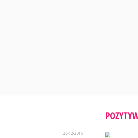
Skip
to
content
POZYTYW
28-12-2016