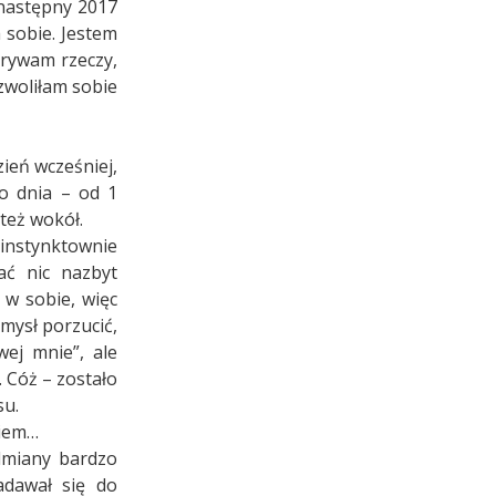
 następny 2017
 sobie. Jestem
krywam rzeczy,
zwoliłam sobie
ień wcześniej,
go dnia – od 1
też wokół.
instynktownie
ać nic nazbyt
 w sobie, więc
mysł porzucić,
ej mnie”, ale
 Cóż – zostało
su.
wiem…
dmiany bardzo
adawał się do