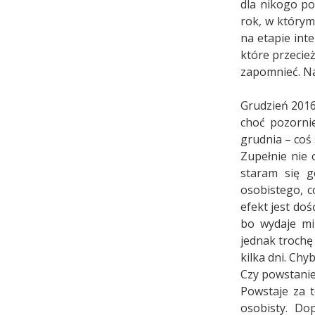
dla nikogo po
rok, w którym
na etapie int
które przecie
zapomnieć. Na
Grudzień 2016
choć pozornie
grudnia – coś
Zupełnie nie
staram się g
osobistego, c
efekt jest do
bo wydaje mi
jednak trochę
kilka dni. Ch
Czy powstani
Powstaje za 
osobisty. Do