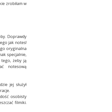
kie zrobiłam w
soby. Doprawdy
ego jak notes!
ego oryginalna
ak specjalnie,
 tego, żeby ją
ać notesową
zie jej służył
racje.
 dość osobisty
szczać filmiki.