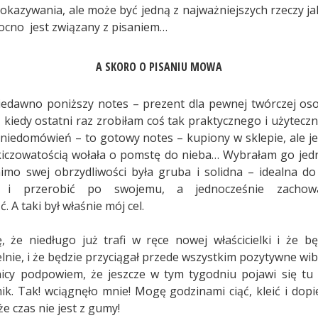
okazywania, ale może być jedną z najważniejszych rzeczy ja
ocno jest związany z pisaniem…
A SKORO O PISANIU MOWA
iedawno poniższy notes – prezent dla pewnej twórczej o
 kiedy ostatni raz zrobiłam coś tak praktycznego i użyteczn
 niedomówień – to gotowy notes – kupiony w sklepie, ale j
iczowatością wołała o pomstę do nieba… Wybrałam go jedn
mo swej obrzydliwości była gruba i solidna – idealna do
ć i przerobić po swojemu, a jednocześnie zachow
. A taki był właśnie mój cel.
 że niedługo już trafi w ręce nowej właścicielki i że będ
elnie, i że będzie przyciągał przede wszystkim pozytywne wib
icy podpowiem, że jeszcze w tym tygodniu pojawi się tu
mik. Tak! wciągnęło mnie! Mogę godzinami ciąć, kleić i dopie
że czas nie jest z gumy!