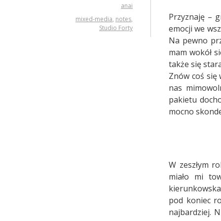
anai
Przyznaję – g
mixed-media
,
notes
,
emocji we wsz
Studio Forty
Na pewno przy
mam wokół sie
także się sta
Znów coś się 
nas mimowoln
pakietu docho
mocno skonden
W zeszłym ro
miało mi tow
kierunkowskaz
pod koniec r
najbardziej. 