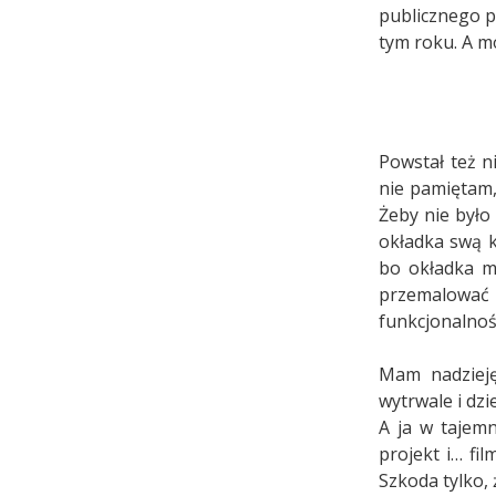
publicznego p
tym roku. A m
Powstał też n
nie pamiętam,
Żeby nie było
okładka swą k
bo okładka mi
przemalowa
funkcjonalność
Mam nadzieję,
wytrwale i dzi
A ja w tajemn
projekt i… fil
Szkoda tylko, 