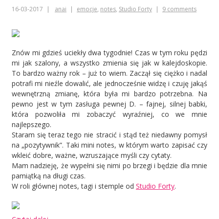
16-03-2017
anai
emocje
,
notes
,
Studio Forty
9 comments
Znów mi gdzieś uciekły dwa tygodnie! Czas w tym roku pędzi
mi jak szalony, a wszystko zmienia się jak w kalejdoskopie.
To bardzo ważny rok – już to wiem. Zaczął się ciężko i nadal
potrafi mi nieźle dowalić, ale jednocześnie widzę i czuję jakąś
wewnętrzną zmianę, która była mi bardzo potrzebna. Na
pewno jest w tym zasługa pewnej D. – fajnej, silnej babki,
która pozwoliła mi zobaczyć wyraźniej, co we mnie
najlepszego.
Staram się teraz tego nie stracić i stąd też niedawny pomysł
na „pozytywnik”. Taki mini notes, w którym warto zapisać czy
wkleić dobre, ważne, wzruszające myśli czy cytaty.
Mam nadzieję, że wypełni się nimi po brzegi i będzie dla mnie
pamiątką na długi czas.
W roli głównej notes, tagi i stemple od
Studio Forty
.
„Pozytywnik”