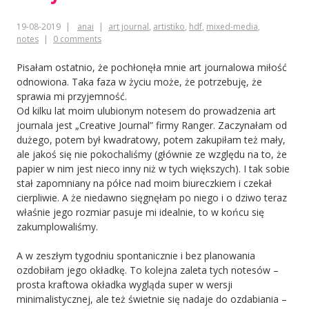
19-08-2019
anai
art journal
,
artistiko
,
hdf
,
mixed-media
,
notes
0 comments
Pisałam ostatnio, że pochłonęła mnie art journalowa miłość
odnowiona. Taka faza w życiu może, że potrzebuję, że
sprawia mi przyjemność.
Od kilku lat moim ulubionym notesem do prowadzenia art
journala jest „Creative Journal” firmy Ranger. Zaczynałam od
dużego, potem był kwadratowy, potem zakupiłam też mały,
ale jakoś się nie pokochaliśmy (głównie ze względu na to, że
papier w nim jest nieco inny niż w tych większych). I tak sobie
stał zapomniany na półce nad moim biureczkiem i czekał
cierpliwie. A że niedawno sięgnęłam po niego i o dziwo teraz
właśnie jego rozmiar pasuje mi idealnie, to w końcu się
zakumplowaliśmy.
A w zeszłym tygodniu spontanicznie i bez planowania
ozdobiłam jego okładkę. To kolejna zaleta tych notesów –
prosta kraftowa okładka wygląda super w wersji
minimalistycznej, ale też świetnie się nadaje do ozdabiania –