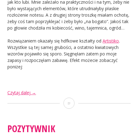
jak kto lubi. Mnie zależało na praktyczności i na tym, żeby nie
było wystających elementów, które utrudniałyby płaskie
rozłożenie notesu. A z drugiej strony troszkę miałam ochotę,
żeby coś tam poprzyklejać i żeby było „na bogato”. Jakoś tak
po głowie chodziła mi kobiecość, wino, tajemnica, ogród…
Rozwiązaniem okazały się hdfkowe kształty od
Artistiko
.
Wszystkie są tej samej grubości, a ostatnio kwiatowych
wzorów pojawiło się sporo. Sięgnęłam zatem po moje
zapasy i rozpoczęłam zabawę. Efekt możecie zobaczyć
poniżej:
„Art
Czytaj dalej
→
Journalowy
Art
Relax”
Journalowy
Relax
POZYTYWNIK