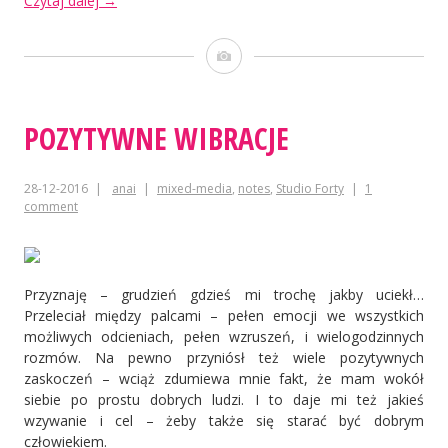
Czytaj dalej
→
Obrazek
POZYTYWNE WIBRACJE
28-12-2016
anai
mixed-media
,
notes
,
Studio Forty
1
comment
Przyznaję – grudzień gdzieś mi trochę jakby uciekł…
Przeleciał między palcami – pełen emocji we wszystkich
możliwych odcieniach, pełen wzruszeń, i wielogodzinnych
rozmów. Na pewno przyniósł też wiele pozytywnych
zaskoczeń – wciąż zdumiewa mnie fakt, że mam wokół
siebie po prostu dobrych ludzi. I to daje mi też jakieś
wzywanie i cel – żeby także się starać być dobrym
człowiekiem.