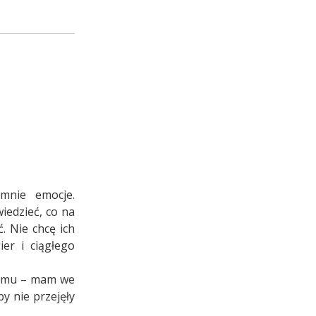
mnie emocje.
iedzieć, co na
. Nie chcę ich
ier i ciągłego
mizmu – mam we
y nie przejęły