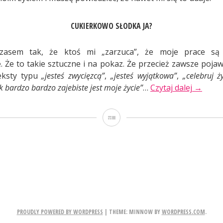
CUKIERKOWO SŁODKA JA?
czasem tak, że ktoś mi „zarzuca”, że moje prace są 
. Że to takie sztuczne i na pokaz. Że przecież zawsze pojawi
eksty typu
„jesteś zwycięzcą”
,
„jesteś wyjątkowa”
,
„celebruj ż
„Przest
k bardzo bardzo zajebiste jest moje życie”
…
Czytaj dalej
→
słuchać
smutne
Galeria
klauna”
PROUDLY POWERED BY WORDPRESS
|
THEME: MINNOW BY
WORDPRESS.COM
.