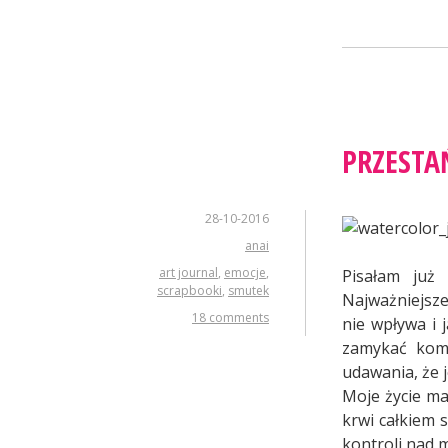
PRZESTA
28-10-2016
anai
art journal
,
emocje
,
Pisałam już
scrapbooki
,
smutek
Najważniejsze
18 comments
nie wpływa i 
zamykać kompl
udawania, że j
Moje życie ma
krwi całkiem 
kontroli nad m