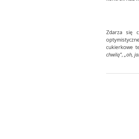
Zdarza się 
optymistyczne
cukierkowe t
chwilą”
,
„oh, ja