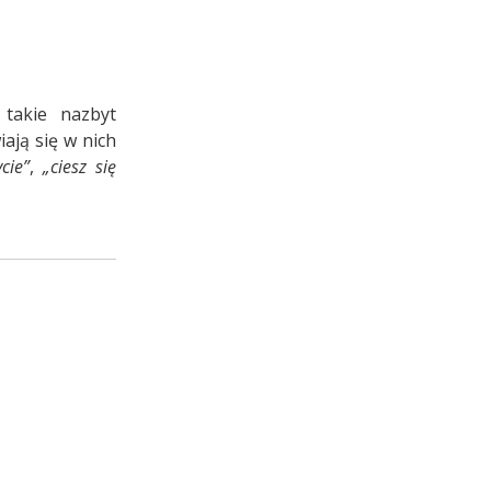
takie nazbyt
ają się w nich
ycie”
,
„ciesz się
ań
go