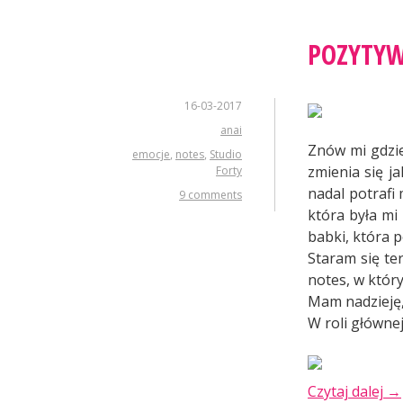
POZYTY
16-03-2017
anai
Znów mi gdzie
emocje
,
notes
,
Studio
zmienia się j
Forty
nadal potrafi 
9 comments
która była mi
babki, która 
Staram się te
notes, w który
Mam nadzieję, 
W roli głównej
„P
Czytaj dalej
→