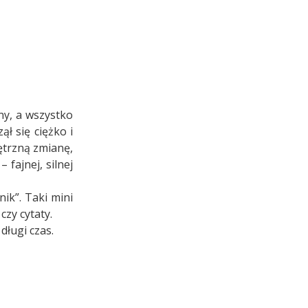
ny, a wszystko
ł się ciężko i
nętrzną zmianę,
fajnej, silnej
ik”. Taki mini
czy cytaty.
długi czas.