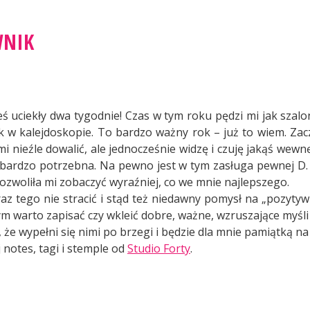
WNIK
ś uciekły dwa tygodnie! Czas w tym roku pędzi mi jak szalo
ak w kalejdoskopie. To bardzo ważny rok – już to wiem. Zaczą
mi nieźle dowalić, ale jednocześnie widzę i czuję jakąś wew
 bardzo potrzebna. Na pewno jest w tym zasługa pewnej D. – 
pozwoliła mi zobaczyć wyraźniej, co we mnie najlepszego.
raz tego nie stracić i stąd też niedawny pomysł na „pozytywn
m warto zapisać czy wkleić dobre, ważne, wzruszające myśli 
że wypełni się nimi po brzegi i będzie dla mnie pamiątką na 
 notes, tagi i stemple od
Studio Forty
.
ozytywnik”