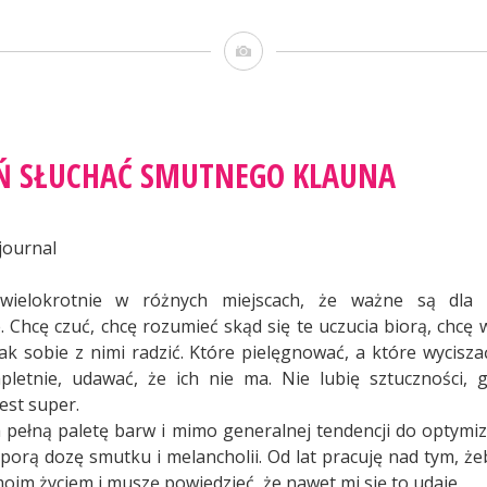
Obrazek
Ń SŁUCHAĆ SMUTNEGO KLAUNA
 wielokrotnie w różnych miejscach, że ważne są dla 
. Chcę czuć, chcę rozumieć skąd się te uczucia biorą, chcę w
jak sobie z nimi radzić. Które pielęgnować, a które wyciszać
etnie, udawać, że ich nie ma. Nie lubię sztuczności, g
est super.
 pełną paletę barw i mimo generalnej tendencji do opty
sporą dozę smutku i melancholii. Od lat pracuję nad tym, żeb
oim życiem i muszę powiedzieć, że nawet mi się to udaje.