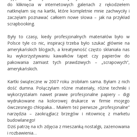
do kliknięcia w internetowych galeriach z rękodziełem
natknęłam się na kartki, które kompletnie mnie zachwyciły i
zaczęłam poznawać całkiem nowe słowa – jak na przykład
scrapbooking.
Były to czasy, kiedy profesjonalnych materiałów było w
Polsce tyle co nic, inspiracji trzeba było szukać głównie na
amerykańskich blogach, a kreatywność często skłaniała nas
ku wykorzystywaniu kawałków tapet czy papierów do
pakowania zamiast tych prawdziwych – „scrapowych”,
amerykańskich.
Kartki świąteczne w 2007 roku zrobiłam sama. Byłam z nich
dość dumna. Połączyłam różne materiały, różne techniki i
wykorzystałam nawet prawie profesjonalne papiery – digi
wydrukowane na kolorowej drukarce w firmie mojego
ówczesnego chłopaka… Miałem też pierwsze „profesjonalne”
narzędzia – zaokrąglacz brzegów i nitownicę z marketu
budowlanego!
Dziś patrzę na ich zdjęcia z mieszanką nostalgii, zażenowania
i rozbawienia…