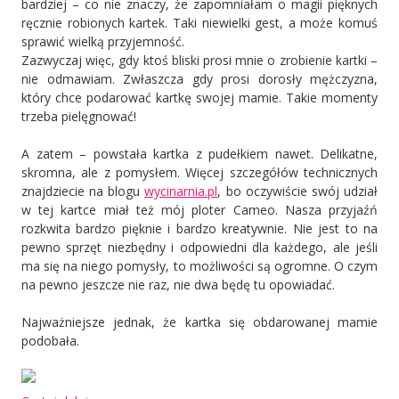
bardziej – co nie znaczy, że zapomniałam o magii pięknych
ręcznie robionych kartek. Taki niewielki gest, a może komuś
sprawić wielką przyjemność.
Zazwyczaj więc, gdy ktoś bliski prosi mnie o zrobienie kartki –
nie odmawiam. Zwłaszcza gdy prosi dorosły mężczyzna,
który chce podarować kartkę swojej mamie. Takie momenty
trzeba pielęgnować!
A zatem – powstała kartka z pudełkiem nawet. Delikatne,
skromna, ale z pomysłem. Więcej szczegółów technicznych
znajdziecie na blogu
wycinarnia.pl
, bo oczywiście swój udział
w tej kartce miał też mój ploter Cameo. Nasza przyjaźń
rozkwita bardzo pięknie i bardzo kreatywnie. Nie jest to na
pewno sprzęt niezbędny i odpowiedni dla każdego, ale jeśli
ma się na niego pomysły, to możliwości są ogromne. O czym
na pewno jeszcze nie raz, nie dwa będę tu opowiadać.
Najważniejsze jednak, że kartka się obdarowanej mamie
podobała.