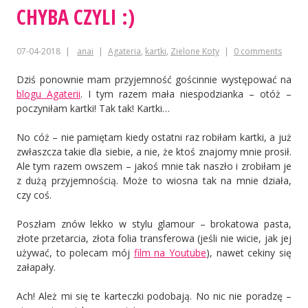
CHYBA CZYLI :)
07-04-2018
anai
Agateria
,
kartki
,
Zielone Koty
0 comments
Dziś ponownie mam przyjemność gościnnie występować na
blogu Agaterii
. I tym razem mała niespodzianka – otóż –
poczyniłam kartki! Tak tak! Kartki…
No cóż – nie pamiętam kiedy ostatni raz robiłam kartki, a już
zwłaszcza takie dla siebie, a nie, że ktoś znajomy mnie prosił.
Ale tym razem owszem – jakoś mnie tak naszło i zrobiłam je
z dużą przyjemnością. Może to wiosna tak na mnie działa,
czy coś.
Poszłam znów lekko w stylu glamour – brokatowa pasta,
złote przetarcia, złota folia transferowa (jeśli nie wicie, jak jej
używać, to polecam mój
film na Youtube
), nawet cekiny się
załapały.
Ach! Ależ mi się te karteczki podobają. No nic nie poradzę –