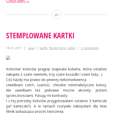
„Kartka
Czytaj dalej
→
dla
mamy”
Obrazek
STEMPLOWANE KARTKI
18-01-2017
anai
kartki
,
Studio Forty
,
video
2 comments
Kolorów! Kolorów pragnę! (napisała kobieta, która ostatnio
zakupiła 2 szare sweterki, trzy szare koszulki i szare buty…)
Cóż każdy ma prawo do pewnej niekonsekwencji.
Uwielbiam czerń, szarość, chłodne minimalistyczne kolory.
Ale uwielbiam też jaskrawe mocne akcenty. Jestem
sprzecznościami. Pasują mi kontrasty.
I z tej potrzeby kolorów przygotowałam ostatnio 3 karteczki
(ja? karteczki?). A w ramach rozrywki nakręciłam dla Was
filmik pokazujący proces tworzenia.