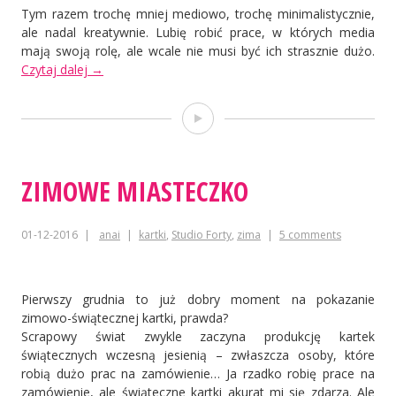
Tym razem trochę mniej mediowo, trochę minimalistycznie,
ale nadal kreatywnie. Lubię robić prace, w których media
mają swoją rolę, ale wcale nie musi być ich strasznie dużo.
„Stemplowane
Czytaj dalej
→
kartki”
Film
ZIMOWE MIASTECZKO
01-12-2016
anai
kartki
,
Studio Forty
,
zima
5 comments
Pierwszy grudnia to już dobry moment na pokazanie
zimowo-świątecznej kartki, prawda?
Scrapowy świat zwykle zaczyna produkcję kartek
świątecznych wczesną jesienią – zwłaszcza osoby, które
robią dużo prac na zamówienie… Ja rzadko robię prace na
zamówienie, ale świąteczne kartki akurat mi się zdarza. Ale