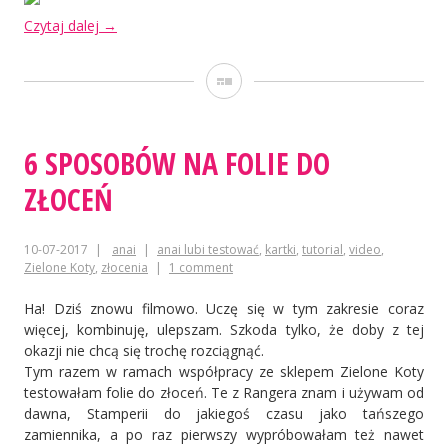
„Kartka
Czytaj dalej
→
dla
podróżnika”
Galeria
6 SPOSOBÓW NA FOLIE DO
ZŁOCEŃ
10-07-2017
anai
anai lubi testować
,
kartki
,
tutorial
,
video
,
Zielone Koty
,
złocenia
1 comment
Ha! Dziś znowu filmowo. Uczę się w tym zakresie coraz
więcej, kombinuję, ulepszam. Szkoda tylko, że doby z tej
okazji nie chcą się trochę rozciągnąć.
Tym razem w ramach współpracy ze sklepem Zielone Koty
testowałam folie do złoceń. Te z Rangera znam i używam od
dawna, Stamperii do jakiegoś czasu jako tańszego
zamiennika, a po raz pierwszy wypróbowałam też nawet