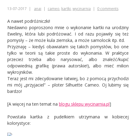
13-07-2017
anai
cameo
,
kartki
,
wycinarnia
0 comments
A nawet podróżniczki!
Niedawno poproszono mnie o wykonanie kartki na urodziny
Eweliny, która lubi podróżować. I od razu pojawiły się też
pomysły – że może kula ziemska, a może samolocik itp. itd.
Przyznaję – kiedyś obawiałam się takich pomysłów, bo one
tylko w teorii są takie proste do wykonania. W praktyce
przecież trzeba albo narysować, albo znaleźć/kupić
odpowiednią grafikę (prawa autorskie!), albo mieć milion
wykrojników.
Teraz jest mi zdecydowanie łatwiej, bo z pomocą przychodzi
mi mój „przyjaciel” – ploter Silhuette Cameo. Oj lubimy się
bardzo!
[A więcej na ten temat na
blogu sklepu wycinarnia.pl
]
Powstała kartka z pudełkiem utrzymana w kobiecej
kolorystyce: