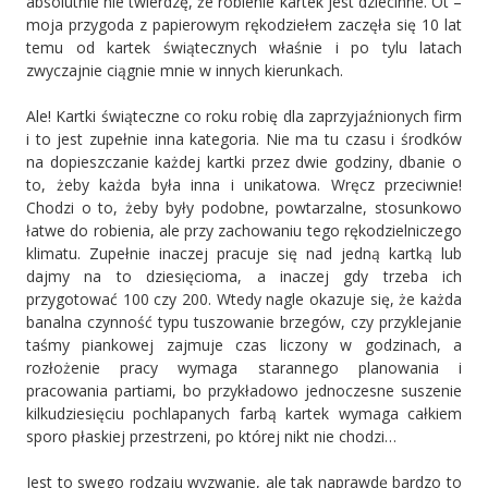
absolutnie nie twierdzę, że robienie kartek jest dziecinne. Ot –
moja przygoda z papierowym rękodziełem zaczęła się 10 lat
temu od kartek świątecznych właśnie i po tylu latach
zwyczajnie ciągnie mnie w innych kierunkach.
Ale! Kartki świąteczne co roku robię dla zaprzyjaźnionych firm
i to jest zupełnie inna kategoria. Nie ma tu czasu i środków
na dopieszczanie każdej kartki przez dwie godziny, dbanie o
to, żeby każda była inna i unikatowa. Wręcz przeciwnie!
Chodzi o to, żeby były podobne, powtarzalne, stosunkowo
łatwe do robienia, ale przy zachowaniu tego rękodzielniczego
klimatu. Zupełnie inaczej pracuje się nad jedną kartką lub
dajmy na to dziesięcioma, a inaczej gdy trzeba ich
przygotować 100 czy 200. Wtedy nagle okazuje się, że każda
banalna czynność typu tuszowanie brzegów, czy przyklejanie
taśmy piankowej zajmuje czas liczony w godzinach, a
rozłożenie pracy wymaga starannego planowania i
pracowania partiami, bo przykładowo jednoczesne suszenie
kilkudziesięciu pochlapanych farbą kartek wymaga całkiem
sporo płaskiej przestrzeni, po której nikt nie chodzi…
Jest to swego rodzaju wyzwanie, ale tak naprawdę bardzo to