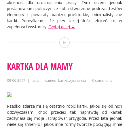
akcenciki dla urozmaicenia pracy. Tym razem jednak
postanowiłam połączyć ze sobą stworzone podczas testów
elementy i powstały bardzo prościutkie, minimalistyczne
kartki. Pomyślałam, że przy takiej ilości złoceń to w
„6
zupełności wystarczy.
Czytaj dalej
→
sposobów
na
Film
folie
do
złoceń”
KARTKA DLA MAMY
09-06-2017
anai
cameo
,
kartki
,
wycinarnia
0 comments
Rzadko zdarza mi się ostatnio robić kartki. Jakoś się od nich
odzwyczaiłam, choć przecież tak naprawdę od kartek
zaczynała się moja „scrapowa” przygoda. Przez lata jednak
wiele się zmieniło i jakoś inne formy twórcze pociągają mnie