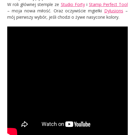
W roli głównej stemple ze
Studio Forty
i
Stamp Perfect Tool
– moja nowa miłość. Oraz oczywiście mgiełki
Dylusions
–
mój pierwszy wybór, jeśli chodzi o żywe nasycone kolory.