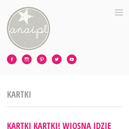
Skip
to
Sideb
content
Facebook
Instagram
Pinterest
Twitter
Youtube
KARTKI
KARTKI KARTKI! WIOSNA IDZIE