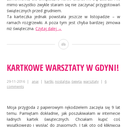
mimo wszystko zwykle staram się nie zaczynać przygotowań
świątecznych przed grudniem.
Ta karteczka jednak powstała jeszcze w listopadzie – w
ramach rozgrzewki. A poza tym jest chyba bardziej zimowa
„Zimowe
niż świąteczna.
Czytaj dalej
→
miasteczko”
Obrazek
KARTKOWE WARSZTATY W GDYNI!
29-11-2016
anai
kartki
,
nostalgia
,
święta
,
warsztaty
6
comments
Moja przygoda z papierowym rękodziełem zaczęła się 9 lat
temu. Pamiętam dokładnie, jak poszukiwałam w internecie
ładnych kartek świątecznych. Chciałam kupić coś
wyjątkowego i wysłać do znajomych. I tak oto od kliknięcia