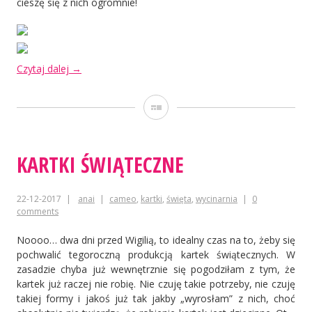
cieszę się z nich ogromnie!
„Kartki
Czytaj dalej
→
kartki!
Wiosna
Galeria
idzie
chyba
czyli
:)”
KARTKI ŚWIĄTECZNE
22-12-2017
anai
cameo
,
kartki
,
święta
,
wycinarnia
0
comments
Noooo… dwa dni przed Wigilią, to idealny czas na to, żeby się
pochwalić tegoroczną produkcją kartek świątecznych. W
zasadzie chyba już wewnętrznie się pogodziłam z tym, że
kartek już raczej nie robię. Nie czuję takie potrzeby, nie czuję
takiej formy i jakoś już tak jakby „wyrosłam” z nich, choć