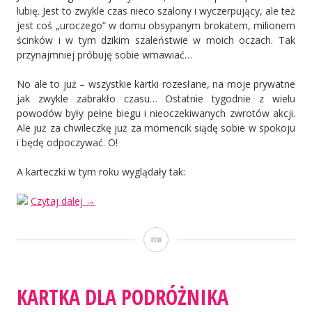
lubię. Jest to zwykle czas nieco szalony i wyczerpujący, ale też
jest coś „uroczego” w domu obsypanym brokatem, milionem
ścinków i w tym dzikim szaleństwie w moich oczach. Tak
przynajmniej próbuję sobie wmawiać…
No ale to już – wszystkie kartki rozesłane, na moje prywatne
jak zwykle zabrakło czasu… Ostatnie tygodnie z wielu
powodów były pełne biegu i nieoczekiwanych zwrotów akcji.
Ale już za chwileczkę już za momencik siądę sobie w spokoju
i będę odpoczywać. O!
A karteczki w tym roku wyglądały tak:
„Kartki
Czytaj dalej
→
świąteczne”
Galeria
KARTKA DLA PODRÓŻNIKA