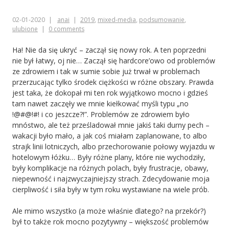
02-01-2020
anai
2019
,
mixed-media
,
podsumowanie
,
ulubione
0 comments
Ha! Nie da się ukryć – zaczął się nowy rok. A ten poprzedni
nie był łatwy, oj nie… Zaczął się hardcore’owo od problemów
ze zdrowiem i tak w sumie sobie już trwał w problemach
przerzucając tylko środek ciężkości w różne obszary. Prawda
jest taka, że dokopał mi ten rok wyjątkowo mocno i gdzieś
tam nawet zaczęły we mnie kiełkować myśli typu „no
!@#@!#! i co jeszcze?!”. Problemów ze zdrowiem było
mnóstwo, ale też prześladował mnie jakiś taki durny pech –
wakacji było mało, a jak coś miałam zaplanowane, to albo
strajk linii lotniczych, albo przechorowanie połowy wyjazdu w
hotelowym łóżku… Były różne plany, które nie wychodziły,
były komplikacje na różnych polach, były frustracje, obawy,
niepewność i najzwyczajniejszy strach. Zdecydowanie moja
cierpliwość i siła były w tym roku wystawiane na wiele prób.
Ale mimo wszystko (a może właśnie dlatego? na przekór?)
był to także rok mocno pozytywny – większość problemów