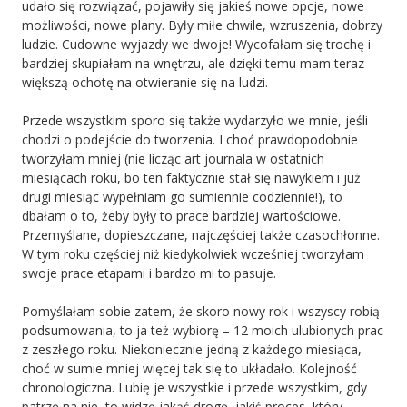
udało się rozwiązać, pojawiły się jakieś nowe opcje, nowe
możliwości, nowe plany. Były miłe chwile, wzruszenia, dobrzy
ludzie. Cudowne wyjazdy we dwoje! Wycofałam się trochę i
bardziej skupiałam na wnętrzu, ale dzięki temu mam teraz
większą ochotę na otwieranie się na ludzi.
Przede wszystkim sporo się także wydarzyło we mnie, jeśli
chodzi o podejście do tworzenia. I choć prawdopodobnie
tworzyłam mniej (nie licząc art journala w ostatnich
miesiącach roku, bo ten faktycznie stał się nawykiem i już
drugi miesiąc wypełniam go sumiennie codziennie!), to
dbałam o to, żeby były to prace bardziej wartościowe.
Przemyślane, dopieszczane, najczęściej także czasochłonne.
W tym roku częściej niż kiedykolwiek wcześniej tworzyłam
swoje prace etapami i bardzo mi to pasuje.
Pomyślałam sobie zatem, że skoro nowy rok i wszyscy robią
podsumowania, to ja też wybiorę – 12 moich ulubionych prac
z zeszłego roku. Niekoniecznie jedną z każdego miesiąca,
choć w sumie mniej więcej tak się to układało. Kolejność
chronologiczna. Lubię je wszystkie i przede wszystkim, gdy
patrzę na nie, to widzę jakąś drogę, jakiś proces, który