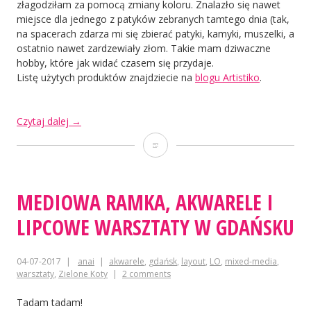
złagodziłam za pomocą zmiany koloru. Znalazło się nawet
miejsce dla jednego z patyków zebranych tamtego dnia (tak,
na spacerach zdarza mi się zbierać patyki, kamyki, muszelki, a
ostatnio nawet zardzewiały złom. Takie mam dziwaczne
hobby, które jak widać czasem się przydaje.
Listę użytych produktów znajdziecie na
blogu Artistiko
.
„Jesienne
Czytaj dalej
→
wspomnienie”
Jesienne
wspomnienie
MEDIOWA RAMKA, AKWARELE I
LIPCOWE WARSZTATY W GDAŃSKU
04-07-2017
anai
akwarele
,
gdańsk
,
layout
,
LO
,
mixed-media
,
warsztaty
,
Zielone Koty
2 comments
Tadam tadam!