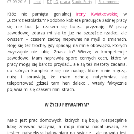
07-09-2016
anai
DT
,
LO
,
praca
,
Studio Forty
6 comments
lipcowe
warsztaty
Któż nie pamięta genialnej
Ireny Kwiatkowskiej
w
„Czterdziestolatku”? Podobno kobieta pracująca żadnej pracy
w
się nie boi. Ja czasem się boję… przyznaję. W pracy
zawodowej zdarza mi się to już na szczęście rzadko, ale
Gdańsku
owszem – czasem zadrżę niepewnie na myśl o zmianach.
Boję się też trochę, gdy spadają na mnie obowiązki, których
zwyczajnie nie lubię. Znasz to? Wierzę w kompetencje
zawodowe. Mam naprawdę sporo cennych cech, które w
pracy mogą się bardzo przydać… ale są też niestety zadania,
do których kompletnie się nie nadaję, które mnie męczą,
nużą i sprawiają, że mam ochotę natychmiast się
teleportować gdzieś tam hen daleko… Wtedy faktycznie
pojawia mi się czasem mini-strach.
W ŻYCIU PRYWATNYM?
Mało jest prac domowych, których się boję. Niespecjalnie
lubię zmywać naczynia, a moja mama nadal uważa, że
jestem największą bałaganiarą na świecie… ale prawda jest