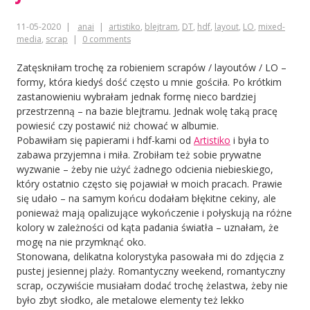
11-05-2020
anai
artistiko
,
blejtram
,
DT
,
hdf
,
layout
,
LO
,
mixed-
media
,
scrap
0 comments
Zatęskniłam trochę za robieniem scrapów / layoutów / LO –
formy, która kiedyś dość często u mnie gościła. Po krótkim
zastanowieniu wybrałam jednak formę nieco bardziej
przestrzenną – na bazie blejtramu. Jednak wolę taką pracę
powiesić czy postawić niż chować w albumie.
Pobawiłam się papierami i hdf-kami od
Artistiko
i była to
zabawa przyjemna i miła. Zrobiłam też sobie prywatne
wyzwanie – żeby nie użyć żadnego odcienia niebieskiego,
który ostatnio często się pojawiał w moich pracach. Prawie
się udało – na samym końcu dodałam błękitne cekiny, ale
ponieważ mają opalizujące wykończenie i połyskują na różne
kolory w zależności od kąta padania światła – uznałam, że
mogę na nie przymknąć oko.
Stonowana, delikatna kolorystyka pasowała mi do zdjęcia z
pustej jesiennej plaży. Romantyczny weekend, romantyczny
scrap, oczywiście musiałam dodać trochę żelastwa, żeby nie
było zbyt słodko, ale metalowe elementy też lekko