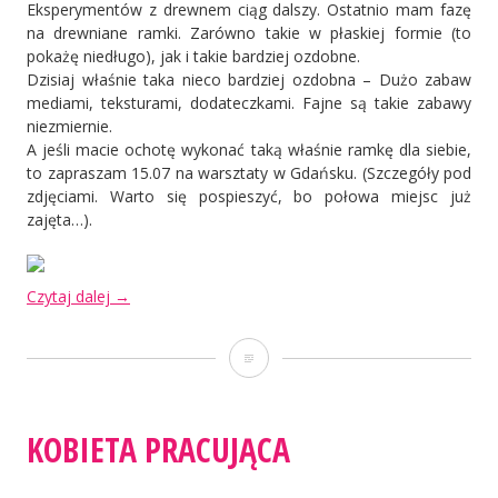
Eksperymentów z drewnem ciąg dalszy. Ostatnio mam fazę
na drewniane ramki. Zarówno takie w płaskiej formie (to
pokażę niedługo), jak i takie bardziej ozdobne.
Dzisiaj właśnie taka nieco bardziej ozdobna – Dużo zabaw
mediami, teksturami, dodateczkami. Fajne są takie zabawy
niezmiernie.
A jeśli macie ochotę wykonać taką właśnie ramkę dla siebie,
to zapraszam 15.07 na warsztaty w Gdańsku. (Szczegóły pod
zdjęciami. Warto się pospieszyć, bo połowa miejsc już
zajęta…).
„Mediowa
Czytaj dalej
→
ramka,
akwarele
Mediowa
i
lipcowe
ramka,
warsztaty
akwarele
w
KOBIETA PRACUJĄCA
Gdańsku”
i