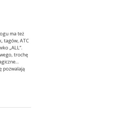
logu ma też
k, tagów, ATC
ówko „ALL”.
owego, trochę
magiczne…
ę pozwalają