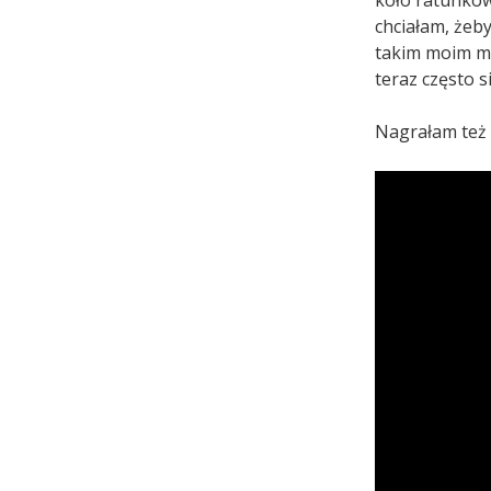
koło ratunkow
chciałam, żeb
takim moim m
teraz często s
Nagrałam też k