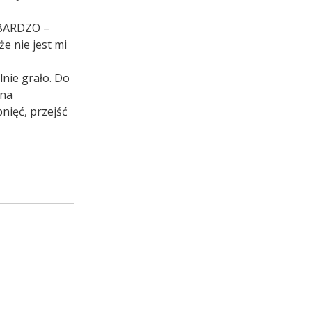
o BARDZO –
e nie jest mi
lnie grało. Do
 na
nięć, przejść