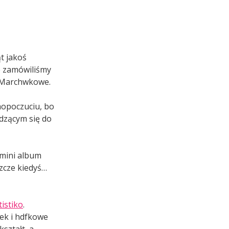
ąt jakoś
że zamówiliśmy
o. Marchwkowe.
amopoczuciu, bo
udzącym się do
 mini album
zcze kiedyś…
tistiko
.
ek i hdfkowe