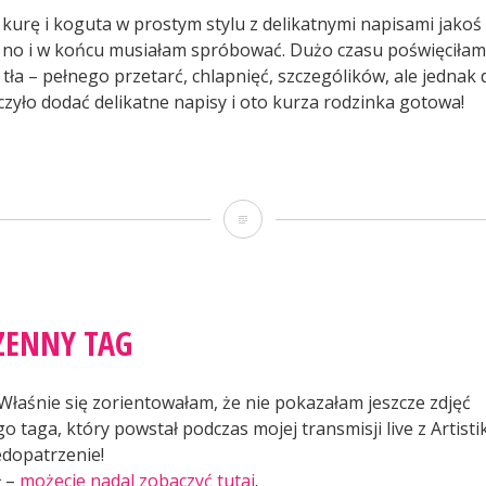
kurę i koguta w prostym stylu z delikatnymi napisami jakoś 
, no i w końcu musiałam spróbować. Dużo czasu poświęciłam
tła – pełnego przetarć, chlapnięć, szczególików, ale jednak 
zyło dodać delikatne napisy i oto kurza rodzinka gotowa!
ielkanocny
et”
Wielkanocny
duet
ZENNY TAG
 Właśnie się zorientowałam, że nie pokazałam jeszcze zdjęć
 taga, który powstał podczas mojej transmisji live z Artisti
dopatrzenie!
ł –
możecie nadal zobaczyć tutaj
.