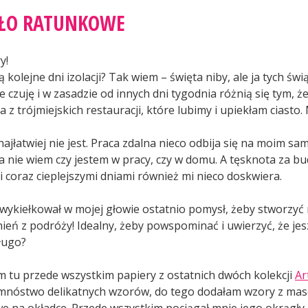
wander…
OŁO RATUNKOWE
y!
 kolejne dni izolacji? Tak wiem – święta niby, ale ja tych świ
e czuję i w zasadzie od innych dni tygodnia różnią się tym, 
a z trójmiejskich restauracji, które lubimy i upiekłam ciast
najłatwiej nie jest. Praca zdalna nieco odbija się na moim s
a nie wiem czy jestem w pracy, czy w domu. A tęsknota za b
i coraz cieplejszymi dniami również mi nieco doskwiera.
e wykiełkował w mojej głowie ostatnio pomysł, żeby stworzyć
eń z podróży! Idealny, żeby powspominać i uwierzyć, że jes
ługo?
 tu przede wszystkim papiery z ostatnich dwóch kolekcji
Ar
mnóstwo delikatnych wzorów, do tego dodałam wzory z mas