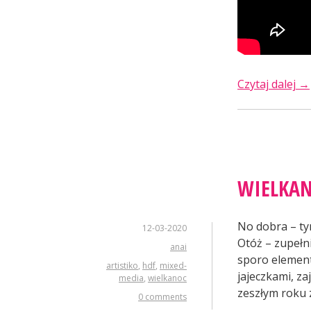
„M
Czytaj dalej
→
ko
ra
WIELKAN
No dobra – ty
12-03-2020
Otóż – zupełn
anai
sporo element
artistiko
,
hdf
,
mixed-
jajeczkami, z
media
,
wielkanoc
zeszłym roku 
0 comments