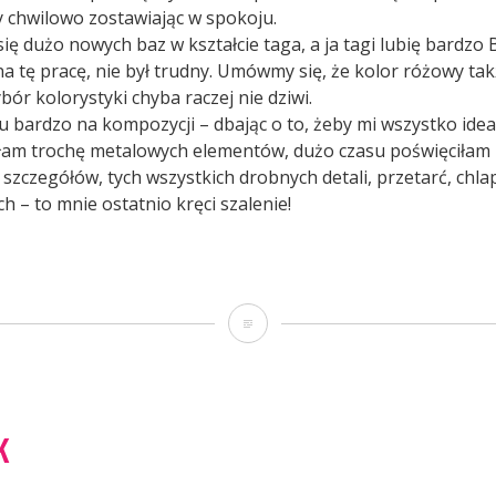
y chwilowo zostawiając w spokoju.
się dużo nowych baz w kształcie taga, a ja tagi lubię bardz
 tę pracę, nie był trudny. Umówmy się, że kolor różowy takż
ybór kolorystyki chyba raczej nie dziwi.
u bardzo na kompozycji – dbając o to, żeby mi wszystko idea
łam trochę metalowych elementów, dużo czasu poświęciłam
szczegółów, tych wszystkich drobnych detali, przetarć, chlap
h – to mnie ostatnio kręci szalenie!
ixed-
diowy
Mixed-
g”
mediowy
tag
K