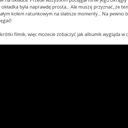
e na okładce. Przede wszystkim pociągał mnie jego okrągły k
y okładka była naprawdę prosta… Ale muszę przyznać, że ten
ałym kołem ratunkowym na słabsze momenty… Na pewno b
ięgać!
rótki filmik, więc możecie zobaczyć jak albumik wygląda w c