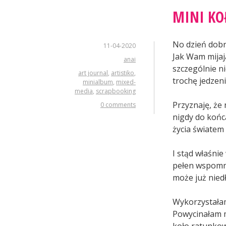
MINI K
No dzień dobr
11-04-2020
Jak Wam mijają
anai
szczególnie ni
art journal
,
artistiko
,
trochę jedzeni
minialbum
,
mixed-
media
,
scrapbooking
Przyznaję, że 
0 comments
nigdy do końc
życia światem 
I stąd właśni
pełen wspomni
może już nied
Wykorzystałam
Powycinałam 