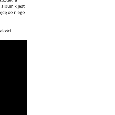
ształt, a
 albumik jest
ędę do niego
ałości.