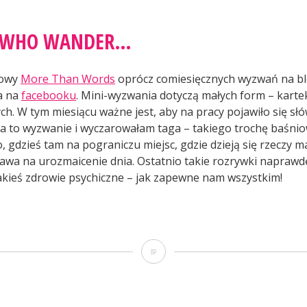
L WHO WANDER…
iowy
More Than Words
oprócz comiesięcznych wyzwań na b
a na
facebooku
. Mini-wyzwania dotyczą małych form – karte
ch. W tym miesiącu ważne jest, aby na pracy pojawiło się sł
na to wyzwanie i wyczarowałam taga – takiego trochę baśni
, gdzieś tam na pograniczu miejsc, gdzie dzieją się rzeczy 
awa na urozmaicenie dnia. Ostatnio takie rozrywki naprawd
akieś zdrowie psychiczne – jak zapewne nam wszystkim!
ot
Not
ho
all
nder…”
who