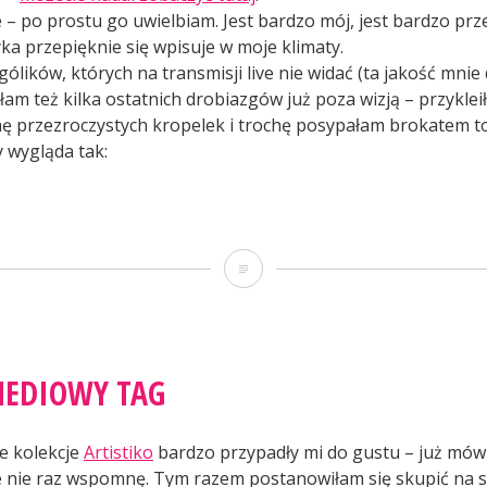
 – po prostu go uwielbiam. Jest bardzo mój, jest bardzo prz
ka przepięknie się wpisuje w moje klimaty.
ólików, których na transmisji live nie widać (ta jakość mnie 
am też kilka ostatnich drobiazgów już poza wizją – przykleił
ę przezroczystych kropelek i trochę posypałam brokatem to 
 wygląda tak:
rzestrzenny
g”
Przestrzenny
tag
MEDIOWY TAG
e kolekcje
Artistiko
bardzo przypadły mi do gustu – już mówi
 nie raz wspomnę. Tym razem postanowiłam się skupić na 