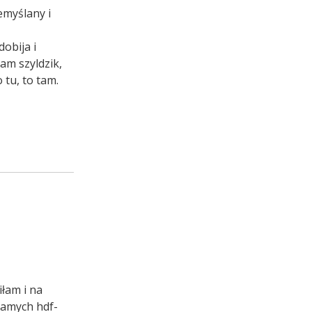
emyślany i
dobija i
am szyldzik,
tu, to tam.
łam i na
samych hdf-