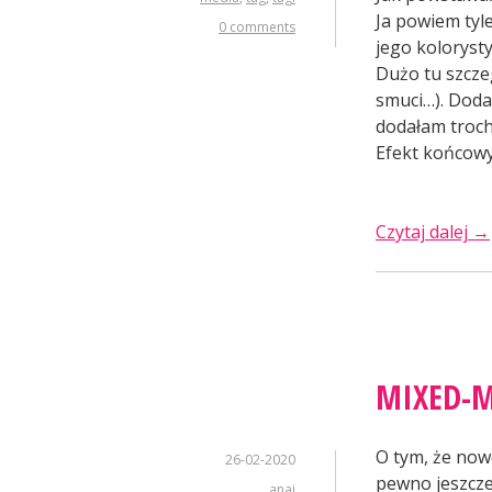
Ja powiem tyle
0 comments
jego kolorysty
Dużo tu szczeg
smuci…). Dodał
dodałam troch
Efekt końcowy
„P
Czytaj dalej
→
ta
MIXED-
O tym, że now
26-02-2020
pewno jeszcze
anai