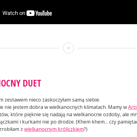
ini
ło
Mini
tunkowe”
koło
ratunkowe
OCNY DUET
m zestawem nieco zaskoczyłam samą siebie.
ie nie jestem dobra w wielkanocnych klimatach. Mamy w
Arti
ów, które pięknie się nadają na wielkanocne ozdoby, ale mn
ajączkami i kurkami nie po drodze. (Khem khem… czy pamięta
zrobiłam z
wielkanocnym króliczkiem
?)