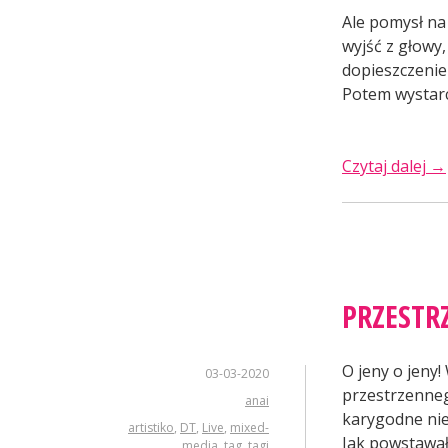
Ale pomysł na 
wyjść z głowy
dopieszczenie 
Potem wystarc
„W
Czytaj dalej
→
du
PRZESTR
O jeny o jeny!
03-03-2020
przestrzennego
anai
karygodne nie
artistiko
,
DT
,
Live
,
mixed-
Jak powstawa
media
,
tag
,
tagi