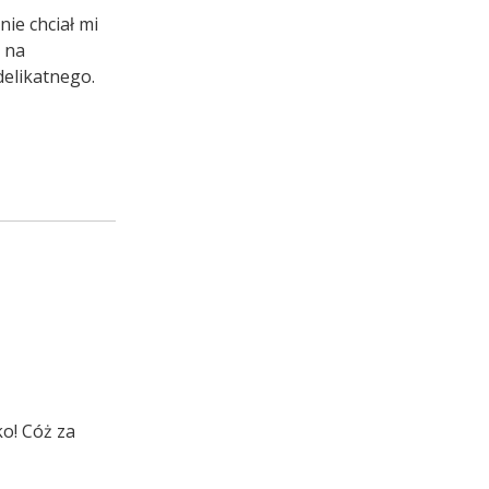
nie chciał mi
 na
delikatnego.
ko! Cóż za