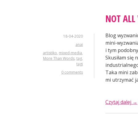
NOT AL
Blog wyzwan
18-04-2020
mini-wyzwani
anai
i tym podobny
artistiko
,
mixed-media
,
Skusiłam się 
More Than Words
,
tag
,
tagi
industrialnego
Taka mini zab
0 comments
mi utrzymać j
„N
Czytaj dalej
→
all
w
wa