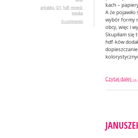
kach – papier
artistiko
,
DT
,
hdf
,
mixed-
A że pojawiło 
media
wybór formy na
0 comments
obcy, więc i w
Skupiłam się t
hdf-ków doda
dopieszczanie 
kolorystycznyc
„M
Czytaj dalej
→
me
ta
JANUSZE